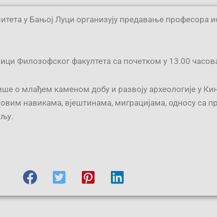
итета у Бањој Луци организују предавање професора 
ници Филозофског факултета са почетком у 13.00 часов
ше о млађем каменом добу и развоју археологије у Кин
ековим навикама, вјештинама, миграцијама, односу са 
мљу.