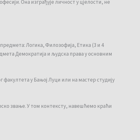
офесији. Она изграђује личност у цјелости, не
редмета: Логика, Филозофија, Етика (3 и 4
редмета Демократија и људска права у основним
 факултета у Бањој Луци или на мастер студију
рско звање. У том контексту, навешћемо краћи