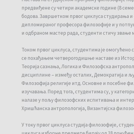
предвиђене су четири академске године (8 семест
бодова. Завршетком првог циклуса студирања и 
дипломираног професора филозофије и у потпун
и одбраном мастер рада, студенти стичу звање 
Током првог циклуса, студентима је омогућено 
се похађањем четверогодишње наставе из Истори
Теорија сазнања, Логика и Филозофска антропол
дисциплине – између осталих, Демократија и љ
Филозофија религије итд. Основне и посебне фи
изучавања. Поред тога, студентима су, у катего
налазе у пољу филозофских испитивања и интер
Хришћанска антропологија, Византијска филозо
У току првог циклуса студија филозофије, студе
циклуса изборне предмете бирају од 18 понуђе