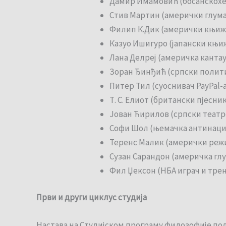
Дамир Имамовић (босанскохе
Стив Мартин (амерички глума
Филип К.Дик (амерички књиж
Казуо Ишигуро (јапански књи
Лана Делреј (америчка кантау
Зоран Ђинђић (српски полит
Питер Тил (суоснивач PayPal-a
Т. С. Елиот (британски пјесни
Јован Ћирилов (српски театр
Софи Шол (њемачка антинаци
Теренс Малик (амерички режи
Сузан Сарандон (америчка гл
Фил Џексон (НБА играч и трен
Први и други циклус студија
Настава на Студијском програму филозофије под