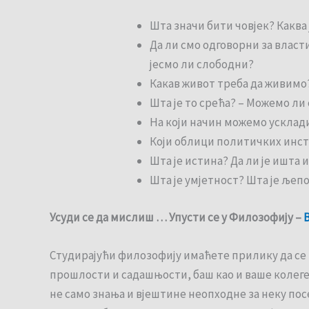
Шта значи бити човјек? Каква
Да ли смо одговорни за влас
јесмо ли слободни?
Какав живот треба да живимо
Шта је то срећа? – Можемо ли 
На који начин можемо усклади
Који облици политичких инст
Шта је истина? Да ли је ишта
Шта је умјетност? Шта је љепо
Усуди се да мислиш … Упусти се у Филозофију –
Студирајући филозофију имаћете прилику да се и
прошлости и садашњости, баш као и ваше колеге 
не само знања и вјештине неопходне за неку по