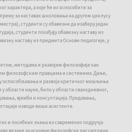
г карактера, а које ће их оспособити за
ипрему за наставак школовања на другом циклусу
местра), студенти су обавезни да изаберу један
тудија, студенти похађају обавезну наставу из
авезну наставу из предмета Основе педагогије, у
метом, методама и развојем филозофије као
ним филозофским правцима и системима. Даље,
тичу оспособљавања и развоја критичког мишљења
 у области науке, било у области свакодневног,
авања, вјежби и консултација. Предавања,
ултације изводе виши асистенти.
тих и посебних знања из савремених подручја
ставе везане за основне филозофске дисциплине,