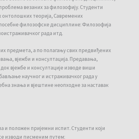
и проблема везаних за филозофију. Студенти
их онтолошких теорија, Савремених
а посебне филозофске дисциплине: Филозофија
ноистраживачког рада итд.
них предмета, а по полагању свих предвиђених
вања, вјежби и консултација. Предавања,
 док вјежбе и консултације изводе виши
обављање научног и истраживачког рада у
ребна знања и вјештине неопходне за наставак
а и положен пријемни испит. Студенти који
се изводи писменим путем: