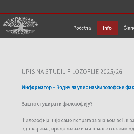
Skip
to
content
Početna
Info
Član
UPIS NA STUDIJ FILOZOFIJE 2025/26
Информатор – Водич за упис на Филозофски факу
Зашто студирати филозофију?
Филозофија није само потрага за знањем већ и 
одговарање, вредновање и мишљење о неким од н