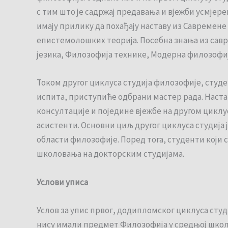
с тим што је садржај предавања и вјежби усмјер
имају прилику да похађају наставу из Савремен
епистемолошких теорија. Посебна знања из сав
језика, Филозофија технике, Модерна филозофиј
Током другог циклуса студија филозофије, студ
испита, приступиће одбрани мастер рада. Настав
консултације и поједине вјежбе на другом цикл
асистенти. Основни циљ другог циклуса студија
области филозофије. Поред тога, студенти који 
школовања на докторским студијама.
Услови уписа
Услов за упис првог, додипломског циклуса сту
нису имали предмет Филозофија у средњој школ