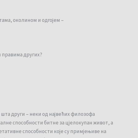
ама, околином и одгојем –
и правима других?
 шта други – неки од највећих филозофа
алне способности битне за цјелокупан живот, а
ретативне способности које су примјењиве на