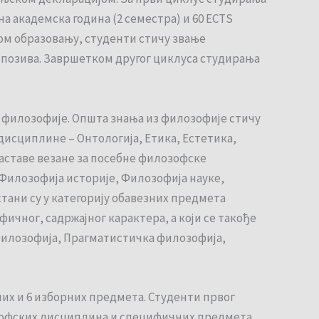
на академска година (2 семестра) и 60 ЕСТS
ком образовању, студенти стичу звање
позива. Завршетком другог циклуса студирања
 филозофије. Општа знања из филозофије стичу
исциплине – Онтологија, Етика, Естетика,
наставе везане за посебне филозофске
Филозофија историје, Филозофија науке,
тани су у категорију обавезних предмета
ичног, садржајног карактера, а који се такође
филозофија, Прагматистичка филозофија,
них и 6 изборних предмета. Студенти првог
озофских дисциплина и специфичних предмета,