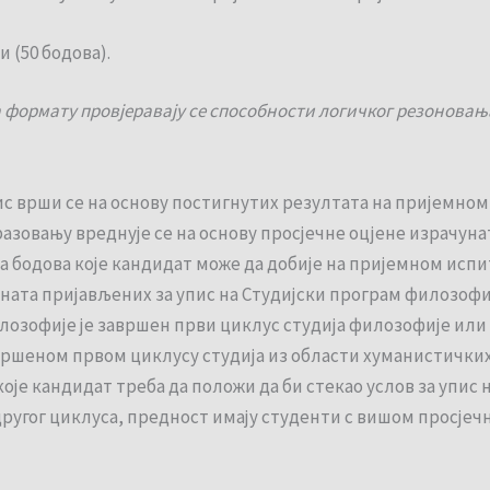
 (50 бодова).
а формату провјеравају се способности логичког резонова
ис врши се на основу постигнутих резултата на пријемном
азовању вреднује се на основу просјечне оцјене израчунат
ја бодова које кандидат може да добије на пријемном испи
та пријављених за упис на Студијски програм филозофије
филозофије је завршен први циклус студија филозофије или
завршеном првом циклусу студија из области хуманистичких
оје кандидат треба да положи да би стекао услов за упис н
ругог циклуса, предност имају студенти с вишом просјечн