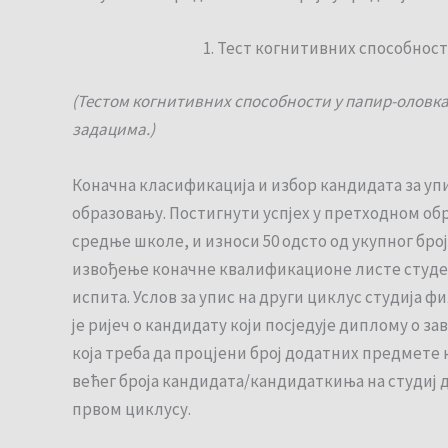
Тест когнитивних способности
(Тестом когнитивних способности у папир-оловк
задацима.)
Коначна класификација и избор кандидата за уп
образовању. Постигнути успјех у претходном обр
средње школе, и износи 50 одсто од укупног бро
извођење коначне квалификационе листе студена
испита. Услов за упис на други циклус студија 
је ријеч о кандидату који посједује диплому о 
која треба да процјени број додатних предмете к
већег броја кандидата/кандидаткиња на студиј д
првом циклусу.