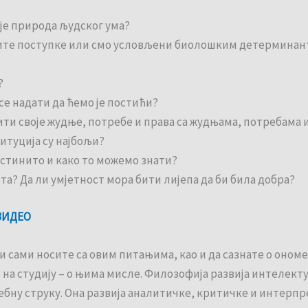
 је природа људског ума?
тите поступке или смо условљени биолошким детерминант
?
се надати да ћемо је постићи?
ти своје жудње, потребе и права са жудњама, потребама 
итуција су најбољи?
 истинито и како то можемо знати?
та? Да ли умјетност мора бити лијепа да би била добра?
ВИДЕО
 сами носите са овим питањима, као и да сазнате о ономе
на студију – о њима мисле. Филозофија развија интелекту
себну струку. Она развија аналитичке, критичке и интерп