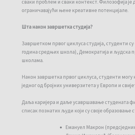
сваки проблем и сваки контекст. Филозофија је д
ограничавајући њене креативне потенцијале.
Шта након завршетка студија?
Завршетком првог циклуса студија, студенти су
година средњих школа), Демократија и људска пр
школама.
Након завршетка првог циклуса, студенти могу 
једног од бројних универзитета у Европи и свије
Даља каријера и даље усавршавање студената фи
списак познатих људи који су своје образовање 
Емануел Макрон (предсједни