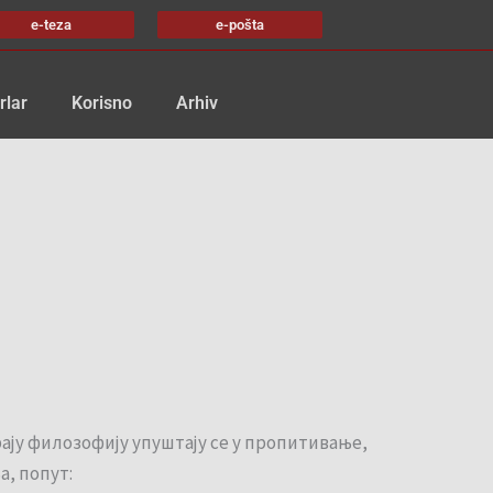
e-teza
e-pošta
rlar
Korisno
Arhiv
ају филозофију упуштају се у пропитивање,
а, попут: