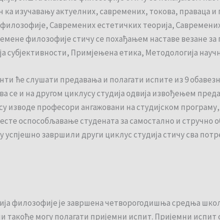
ен ка изучавању актуелних, савремених, токова, праваца 
е филозофије, Савремених естетичких теорија, Савремен
ремене филозофије стичу се похађањем наставе везане з
а субјективности, Примјењена етика, Методологија науч
енти ће слушати предавања и полагати испите из 9 обавез
а се и на другом циклусу студија одвија извођењем преда
усу изводе професори ангажовани на студијском програму,
 јесте оспособљавање студената за самостално и стручно 
су успјешно завршили други циклус студија стичу сва пот
дија филозофије је завршена четворогодишња средња школ
и такође могу полагати пријемни испит. Пријемни испит 