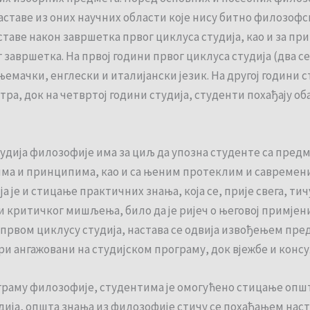
ставе из оних научних области које нису битно филозофско
таве након завршетка првог циклуса студија, као и за пр
завршетка. На првој години првог циклуса студија (два се
емачки, енглески и италијански језик. На другој години с
тра, док на четвртој години студија, студенти похађају об
удија филозофије има за циљ да упозна студенте са пред
има и принципима, као и са њеним протеклим и савреме
ја је и стицање практичних знања, која се, прије свега, 
и критичког мишљења, било да је ријеч о његовој примјени
првом циклусу студија, настава се одвија извођењем пред
ри ангажовани на студијском програму, док вјежбе и конс
ограму филозофије, студентима је омогућено стицање опш
удија, општа знања из филозофије стичу се похађањем на