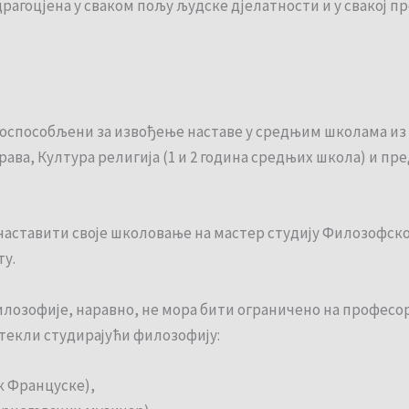
рагоцјена у сваком пољу људске дјелатности и у свакој пр
 оспособљени за извођење наставе у средњим школама из п
ава, Култура религија (1 и 2 година средњих школа) и п
наставити своје школовање на мастер студију Филозофског
ту.
лозофије, наравно, не мора бити ограничено на професо
стекли студирајући филозофију:
к Француске),