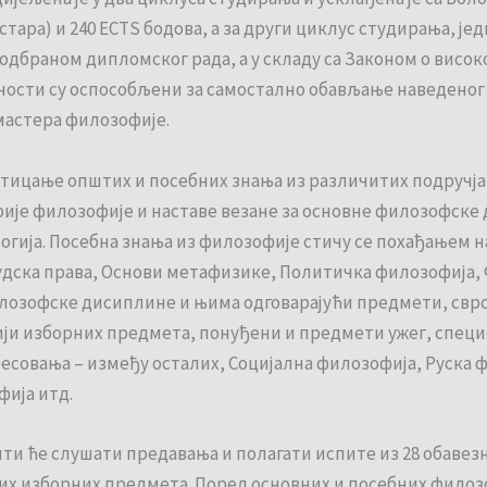
ара) и 240 ЕСТS бодова, а за други циклус студирања, јед
одбраном дипломског рада, а у складу са Законом о висо
ости су оспособљени за самостално обављање наведеног 
мастера филозофије.
стицање општих и посебних знања из различитих подручја
је филозофије и наставе везане за основне филозофске д
огија. Посебна знања из филозофије стичу се похађањем 
удска права, Основи метафизике, Политичка филозофија, 
лозофске дисиплине и њима одговарајући предмети, сврс
рији изборних предмета, понуђени и предмети ужег, специф
есовања – између осталих, Социјална филозофија, Руска 
фија итд.
нти ће слушати предавања и полагати испите из 28 обавез
них изборних предмета. Поред основних и посебних фил