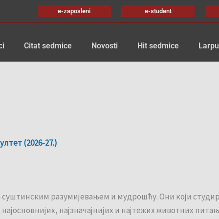
e-zaposleni
e-student
ci
Citat sedmice
Novosti
Hit sedmice
Larpu
лтет (2026-27.)
за суштинским разумијевањем и мудрошћу. Они који студир
ајосновнијих, најзначајнијих и најтежих животних питањ