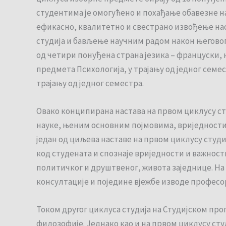
студентима је омогућено и похађање обавезне на
ефикасно, квалитетно и свестрано извођење нас
студија и бављење научним радом након његовог 
од четири понуђена страна језика – француски, њ
предмета Психологија, у трајању од једног семес
трајању од једног семестра.
Овако конципирана настава на првом циклусу ст
науке, њеним основним појмовима, вриједност
један од циљева наставе на првом циклусу студи
код студената и спознаје вриједности и важност
политичког и друштвеног, живота заједнице. На 
консултације и поједине вјежбе изводе професо
Током другог циклуса студија на Студијском пр
филозофије. Једнако као и на првом циклусу ст