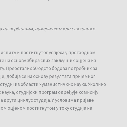
ња на вербалним, нумеричким или сликовним
 испиту и постигнутог успјеха у претходном
е на основу збира свих закључних оцјена из
ту. Преосталих 50 одсто бодова потребних за
, добија се на основу резултата пријемног
 студиј из области хуманистичких наука. Уколико
 наука, студијски програм одређује комисију
а други циклус студија. У условима пријаве
ом оцјеном постигнутом у току студија на