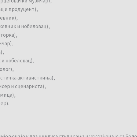
рцеговачки музичар),
ц и продуцент),
евник),
жевник и нобеловац),
торка),
ичар),
),
к и нобеловац),
олог),
стичка активисткиња),
сер и сценариста),
умица),
ер).
ијељена је у два циклуса студирања и усклађена је са Бо