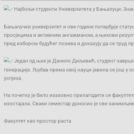
Најбољи студенти Универзитета у Бањалуци: Знање
Бањалучки универзитет и ове године потврђује стату
просјецима и активним ангажманом, а њихови резулт
пред избором будућег позива и доказују да се труд п
Један од њих је Данило Диљевић, студент завршне
генерације. Љубав према овој науци јавила се још у 
успјеха.
На почетку је било изазовно прилагодити се факултетс
изостајала. Сваки семестар доносио је све занимљив
Факултет као простор раста