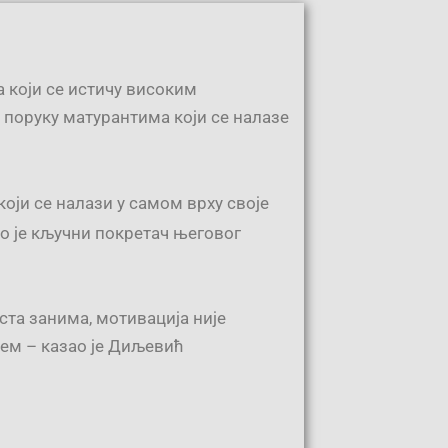
 који се истичу високим
 поруку матурантима који се налазе
оји се налази у самом врху своје
ло је кључни покретач његовог
иста занима, мотивација није
јем – казао је Диљевић