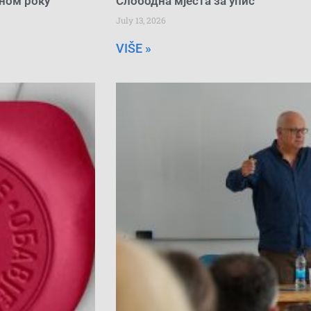
сном року
Слободна мјеста за упис
July 13, 2026
VIŠE »