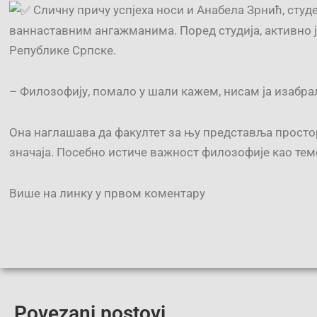
Сличну причу успјеха носи и Анабела Зрнић, студ
ваннаставним ангажманима. Поред студија, активно ј
Републике Српске.
– Филозофију, помало у шали кажем, нисам ја изабрал
Она наглашава да факултет за њу представља простор
значаја. Посебно истиче важност филозофије као тем
Више на линку у првом коментару
Povezani postovi