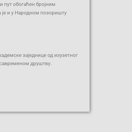
ки пут обогаћен бројним
а је и у Народном позоришту
кадемске заједнице од изузетног
о савременом друштву.