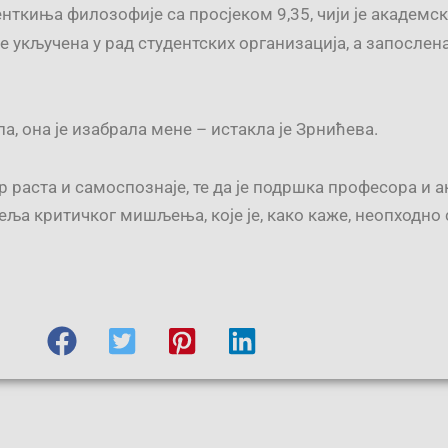
енткиња филозофије са просјеком 9,35, чији је академс
е укључена у рад студентских организација, а запослен
а, она је изабрала мене – истакла је Зрнићева.
 раста и самоспознаје, те да је подршка професора и а
еља критичког мишљења, које је, како каже, неопходн