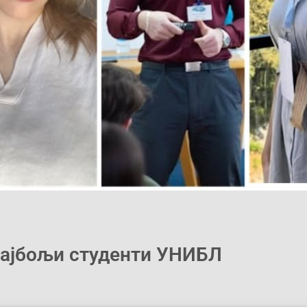
ајбољи студенти УНИБЛ