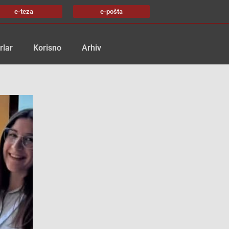
e-teza
e-pošta
rlar
Korisno
Arhiv