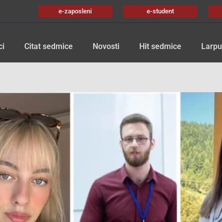
e-zaposleni
e-student
ci
Citat sedmice
Novosti
Hit sedmice
Larpu