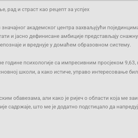
, рад и страст као рецепт за успјех
с значајног академског центра захваљујући појединцима
ати и јасно дефинисане амбиције представљају снажну
репознаје и вреднује у домаћем образовном систему.
 године психологије са импресивним просјеком 9,63, к
основној школи, а како истиче, управо интересовање би
ким обавезама, али како је ријеч о области која ме за
ије садржаје, што ме је додатно подстицало да напреду