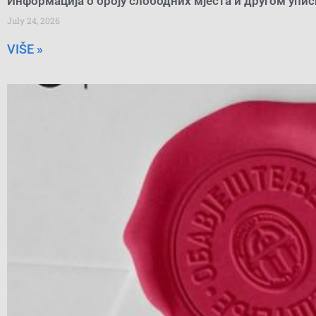
Информација о броју слободних мјеста и другом упи
July 24, 2026
VIŠE »