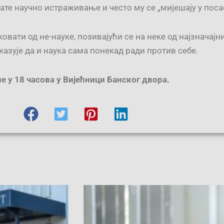
ате научно истраживање и често му се „мијешају у поса
вати од не-науке, позивајући се на неке од најзначајн
азује да и наука сама понекад ради против себе.
не у 18 часова у Вијећници Банског двора.