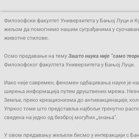
Филозофски факултет Универзитета у Бањој Луци и К
жељом да помогнемо нашим суграђанима у суочавању 
животне стилове.
Oсмо предавање на тему
Зашто наука није ”само теор
Филозофског факултета Универзитета у Бањој Луци.
Иако није савремен, феномен одбацивања науке је н
ширења информација путем друштвених мрежа. Незнањ
Земље, преко креационизма до антивакцинације, колич
Упркос томе што представља најбољи тренутно распол
сведена на једно од безброј могућих „знања“.
У овом предавању жељели бисмо у интеракцији с Бања