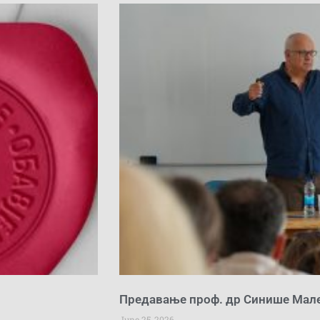
Предавање проф. др Синише Мал
June 25, 2026