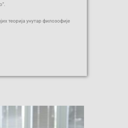
о“.
ијих теорија унутар филозофије