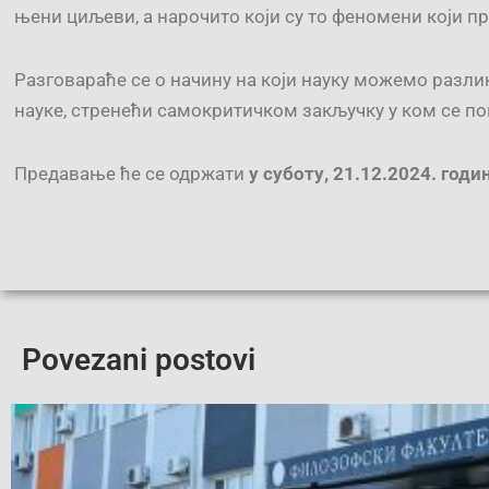
њени циљеви, а нарочито који су то феномени који пр
Разговараће се о начину на који науку можемо разлико
науке, стренећи самокритичком закључку у ком се пок
Предавање ће се одржати
у суботу,
21.12
.2024. годи
Povezani postovi