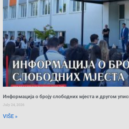
Информација о броју слободних мјеста и другом упи
July 24, 2026
VIŠE »