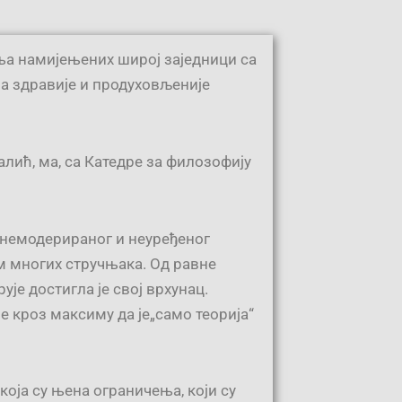
ња намијењених широј заједници са
а здравије и продуховљеније
ић, ма, са Катедре за филозофију
 немодерираног и неуређеног
м многих стручњака. Од равне
је достигла је свој врхунац.
е кроз максиму да је„само теорија“
оја су њена ограничења, који су