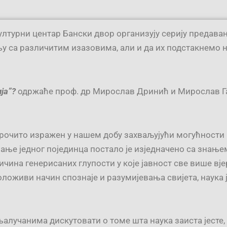
ултурни центар Бански двор организују серију предава
са различитим изазовима, али и да их подстакнемо н
ија”?
одржаће проф. др Мирослав Дринић и Мирослав Гал
арочито изражен у нашем добу захваљујући могућности
е једног појединца постало је изједначено са знање
ина генерисаних глупости у које јавност све више вјеру
оживи начин спознаје и разумијевања свијета, наука ј
лучанима дискутовати о томе шта наука заиста јесте, к