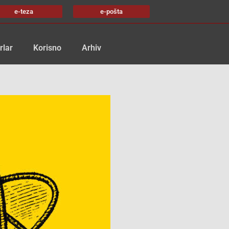
e-teza
e-pošta
rlar
Korisno
Arhiv