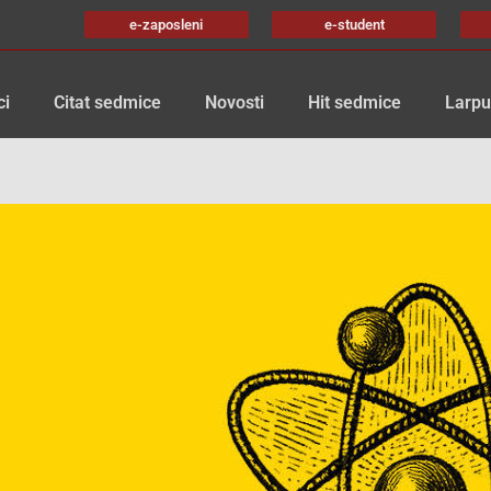
e-zaposleni
e-student
ci
Citat sedmice
Novosti
Hit sedmice
Larpu