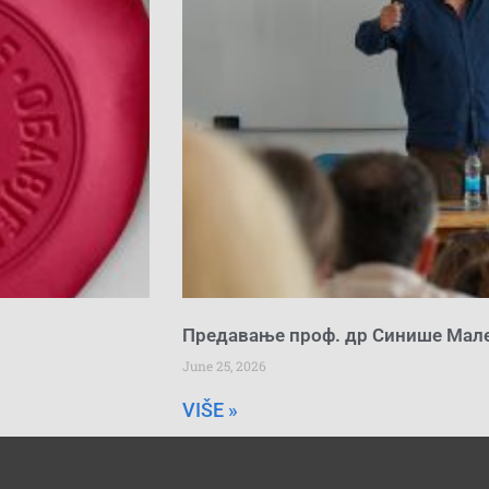
Предавање проф. др Синише Мал
June 25, 2026
VIŠE »