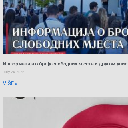
Информација о броју слободних мјеста и другом упи
July 24, 2026
VIŠE »