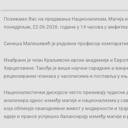
Позивамо Вас на предавање Национализам, Магија и Р
понедјељак, 22.06.2026. године у 14 часова у амфитеа
Синиша Малешевић је редовни професор компаративн
Изабрани је члан Краљевске ирске академије и Европ
Херцеговине. Такође је виши научни сарадник и ванр
рецензираних чланака у часописима и поглавља у књи
Националистички дискурси често призивају чудесне 
анализира однос између магије и национализма у сав
која обликује свакодневни живот у модерности и тра
идеје и праксе успјешно балансирају између магије и