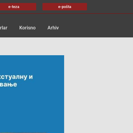
e-teza
e-pošta
rlar
Korisno
Arhiv