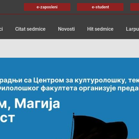
e-zaposleni
e-student
ci
Citat sedmice
Novosti
Hit sedmice
Larpu