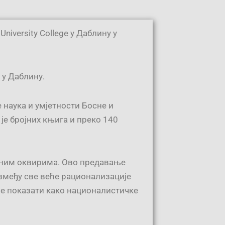
versity College у Даблину у
у Даблину.
 наука и умјетности Босне и
је бројних књига и преко 140
одним оквирима. Ово предавање
између све веће рационализације
је показати како националистичке