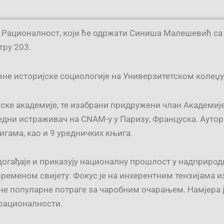
ационалност, који ће одржати Синиша Малешевић са Uni
тру 203.
е историјске социологије на Универзитетском колеџу 
ске академије, те изабрани придружени члан Академије
едни истраживач на CNAM-у у Паризу, Француска. Аутор 
гама, као и 9 уредничких књига.
догађаје и приказују националну прошлост у надприр
ременом свијету. Фокус је на инхерентним тензијама 
јне популарне потраге за чаробним очарањем. Намјера 
 рационалности.