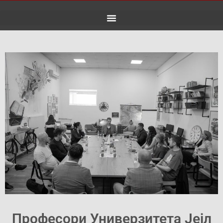
Skip
to
content
Професори Универзитета Јејл