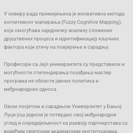
У оквиру рада примијењена је иновативна метода
когнитивног мапирања (Fuzzy Cognitive Mapping),
која омогућава заједничку анализу сложених
друштвених процеса и идентификацију кључних
фактора који утичу на повјерење и сарадњу.
Професори са Јејл универзитета су представили и
могућности стипендирања похађања мастер
програма из области јавних политика и
међународних односа.
Овом посјетом и сарадњом Универзитет у Бањој
Луци још једном је потврдио свој међународни
углед и опредијељеност ка развоју партнерстава са
водећим свјетским академским институцијама.