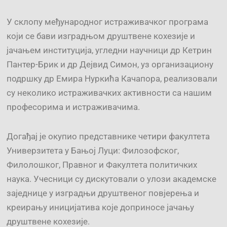
У склопу међународног истраживачког програма
који се бави изградњом друштвене кохезије и
јачањем институција, угледни научници др Кетрин
Пантер-Брик и др Дејвид Симон, уз организациону
подршку др Емира Нуркића Качапора, реализовали
су неколико истраживачких активности са нашим
професорима и истраживачима.
Догађај је окупио представнике четири факултета
Универзитета у Бањој Луци: Филозофског,
Филолошког, Правног и Факултета политичких
наука. Учесници су дискутовали о улози академске
заједнице у изградњи друштвеног повјерења и
креирању иницијатива које доприносе јачању
друштвене кохезије.