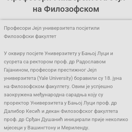
на Филозофском
Професори Јејл универзитета посјетили
Филозофски факултет
У оквиру посјете Универзитету у Бањој Луци и
сусрета са ректором проф. др Радославом
Гајанином, професори престижног Јејл
универзитета (Yale University) боравили су 18. јуна
на Филозофском факултету. Овим је успјешно
заокружена међународна сарадња коју су
проректор Универзитета у Бањој Луци проф. др
Далибор Кесић и декан Филозофског факултета
проф. др Срђан Душанић иницирали прије неколико
мјесеци у Вашингтону и Мериленду.