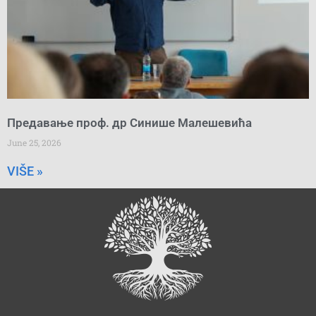
Предавање проф. др Синише Малешевића
June 25, 2026
VIŠE »