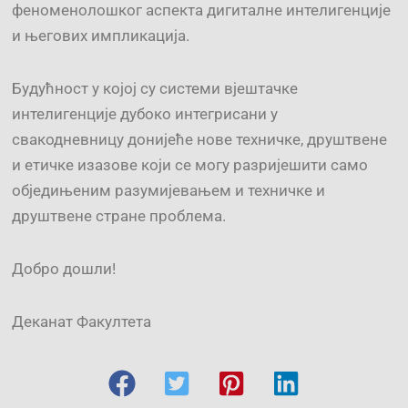
феноменолошког аспекта дигиталне интелигенције
и његових импликација.
Будућност у којој су системи вјештачке
интелигенције дубоко интегрисани у
свакодневницу донијеће нове техничке, друштвене
и етичке изазове који се могу разријешити само
обједињеним разумијевањем и техничке и
друштвене стране проблема.
Добро дошли!
Деканат Факултета