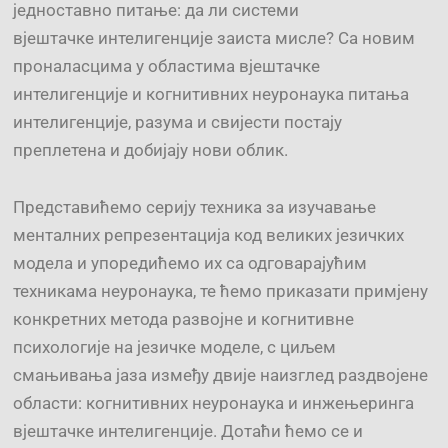
једноставно питање: да ли системи
вјештачке интелигенције заиста мисле? Са новим
проналасцима у областима вјештачке
интелигенције и когнитивних неуронаука питања
интелигенције, разума и свијести постају
преплетена и добијају нови облик.
Представићемо серију техника за изучавање
менталних репрезентација код великих језичких
модела и упоредићемо их са одговарајућим
техникама неуронаука, те ћемо приказати примјену
конкретних метода развојне и когнитивне
психологије на језичке моделе, с циљем
смањивања јаза између двије наизглед раздвојене
области: когнитивних неуронаука и инжењеринга
вјештачке интелигенције. Дотаћи ћемо се и