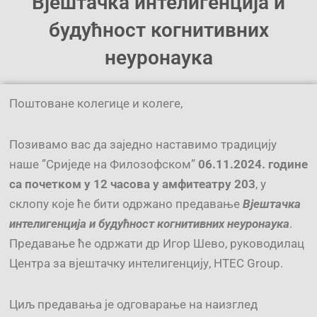
Вјештачка интелигенција и
будућност когнитивних
неуронаука
Поштоване колегице и колеге,
Позивамо вас да заједно наставимо традицију
наше ”Сриједе на Филозофском”
06.11.2024. године
са почетком у 12 часова у амфитеатру 203
, у
склопу које ће бити одржано предавање
Вјештачка
интелигенција и будућност когнитивних неуронаука
.
Предавање ће одржати др Игор Шево, руководилац
Центра за вјештачку интелигенцију, HTEC Group.
Циљ предавања је одговарање на наизглед