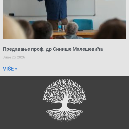
Предавање проф. др Синише Малешевића
June 25, 2026
VIŠE »