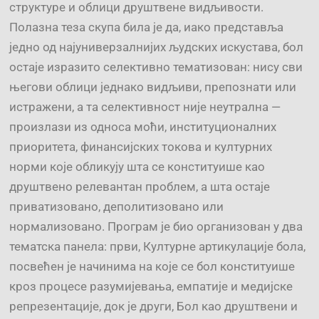
структуре и облици друштвене видљивости.
Полазна теза скупа била је да, иако представља
једно од најуниверзалнијих људских искустава, бол
остаје изразито селективно тематизован: нису сви
његови облици једнако видљиви, препознати или
истражени, а та селективност није неутрална —
произлази из односа моћи, институционалних
приоритета, финансијских токова и културних
норми које обликују шта се конституише као
друштвено релевантан проблем, а шта остаје
приватизовано, деполитизовано или
нормализовано. Програм је био организован у два
тематска панела: први, Културне артикулације бола,
посвећен је начинима на које се бол конституише
кроз процесе разумијевања, емпатије и медијске
репрезентације, док је други, Бол као друштвени и