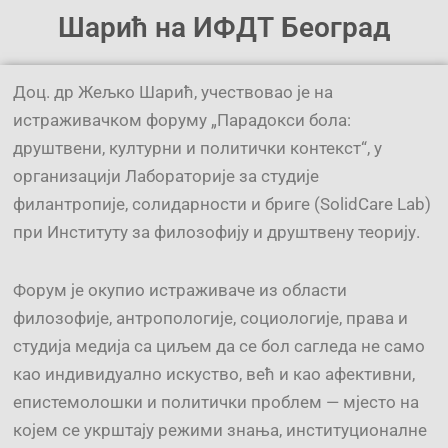
Шарић на ИФДТ Београд
Доц. др Жељко Шарић, учествовао је на
истраживачком форуму „Парадокси бола:
друштвени, културни и политички контекст“, у
организацији Лабораторије за студије
филантропије, солидарности и бриге (SolidCare Lab)
при Институту за филозофију и друштвену теорију.
Форум је окупио истраживаче из области
филозофије, антропологије, социологије, права и
студија медија са циљем да се бол сагледа не само
као индивидуално искуство, већ и као афективни,
епистемолошки и политички проблем — мјесто на
којем се укрштају режими знања, институционалне