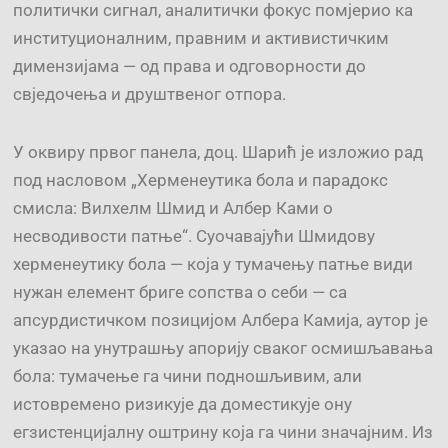
политички сигнал, аналитички фокус помјерио ка
институционалним, правним и активистичким
димензијама — од права и одговорности до
свједочења и друштвеног отпора.
У оквиру првог панела, доц. Шарић је изложио рад
под насловом „Херменеутика бола и парадокс
смисла: Вилхелм Шмид и Албер Ками о
несводивости патње“. Суочавајући Шмидову
херменеутику бола — која у тумачењу патње види
нужан елемент бриге сопства о себи — са
апсурдистичком позицијом Албера Камија, аутор је
указао на унутрашњу апорију сваког осмишљавања
бола: тумачење га чини подношљивим, али
истовремено ризикује да доместикује ону
егзистенцијалну оштрину која га чини значајним. Из