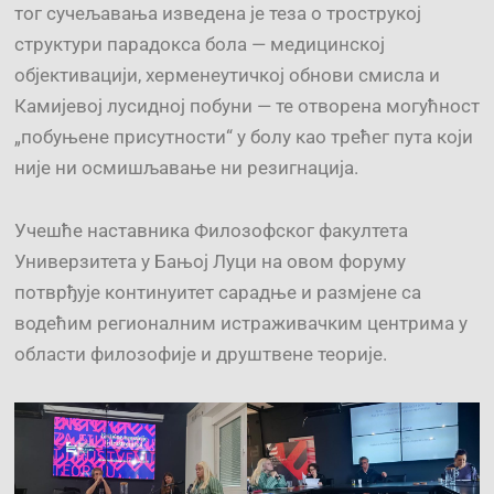
тог сучељавања изведена је теза о трострукој
структури парадокса бола — медицинској
објективацији, херменеутичкој обнови смисла и
Камијевој лусидној побуни — те отворена могућност
„побуњене присутности“ у болу као трећег пута који
није ни осмишљавање ни резигнација.
Учешће наставника Филозофског факултета
Универзитета у Бањој Луци на овом форуму
потврђује континуитет сарадње и размјене са
водећим регионалним истраживачким центрима у
области филозофије и друштвене теорије.