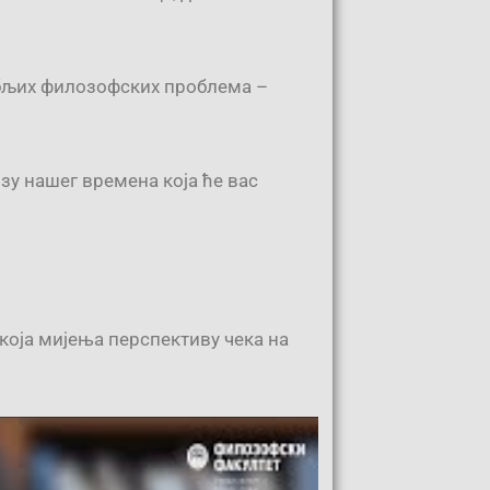
дубљих филозофских проблема –
озу нашег времена која ће вас
 која мијења перспективу чека на