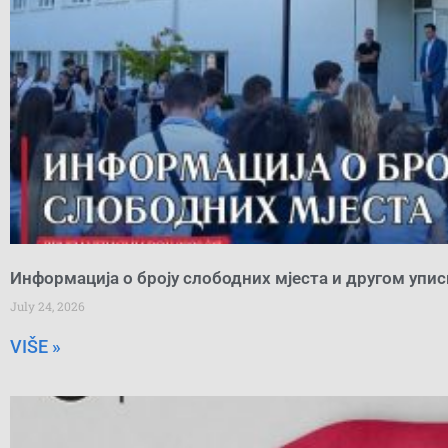
Информација о броју слободних мјеста и другом упи
July 24, 2026
VIŠE »