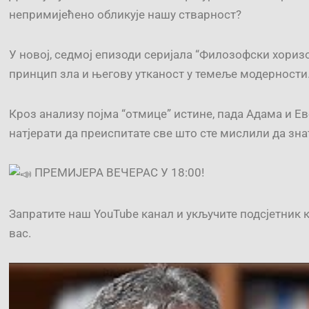
непримијећено обликује нашу
стварност?
У новој, седмој епизоди серијала “Филозофски хориз
принцип зла и његову утканост у темеље модерности
Кроз анализу појма “отмице” истине, пада Адама и Ев
натјерати да преиспитате све што сте мислили да знат
ПРЕМИЈЕРА ВЕЧЕРАС У 18:00!
Запратите наш YouTube канал и укључите подсјетник к
вас.