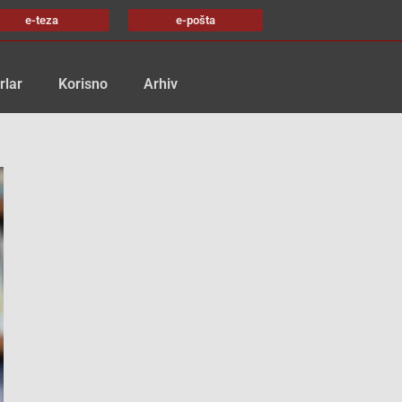
e-teza
e-pošta
rlar
Korisno
Arhiv