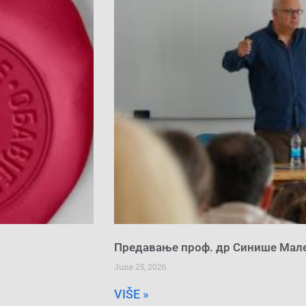
Предавање проф. др Синише Мал
June 25, 2026
VIŠE »