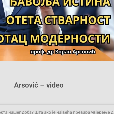
Arsović – video
кта нашег доба? Шта ако је највећа превара увјерење да