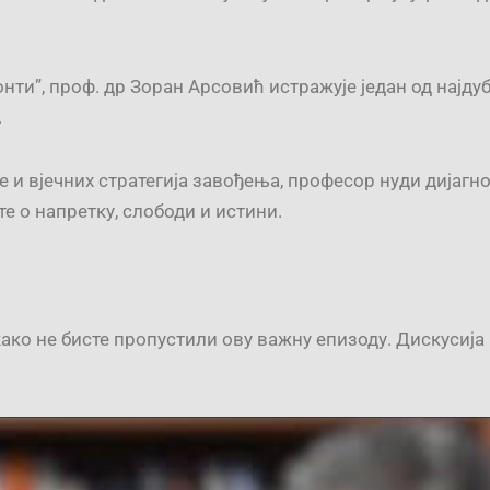
онти”, проф. др Зоран Арсовић истражује један од нај
.
е и вјечних стратегија завођења, професор нуди дијагн
е о напретку, слободи и истини.
ако не бисте пропустили ову важну епизоду. Дискусија