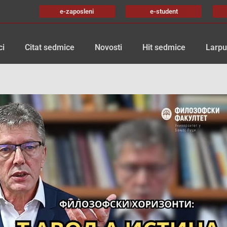
e-zaposleni
e-student
ci
Citat sedmice
Novosti
Hit sedmice
Larpu