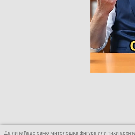
Да ли је ђаво само митолошка фигура или тихи архите