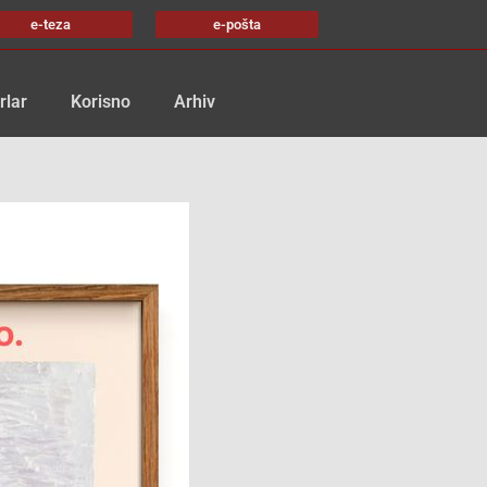
e-teza
e-pošta
rlar
Korisno
Arhiv