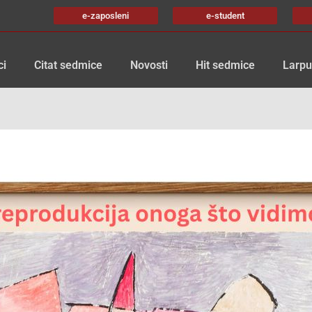
e-zaposleni
e-student
ci
Citat sedmice
Novosti
Hit sedmice
Larpu