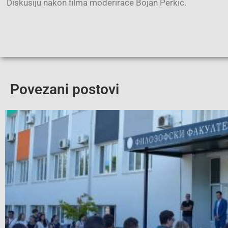
Diskusiju nakon filma moderiraće Bojan Perkić.
Povezani postovi