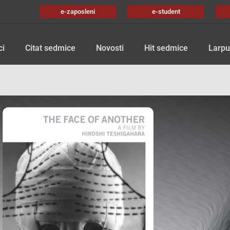
e-zaposleni
e-student
ci
Citat sedmice
Novosti
Hit sedmice
Larpu