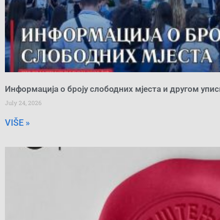
Информација о броју слободних мјеста и другом упи
July 24, 2026
VIŠE »