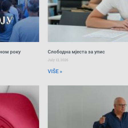
сном року
Слободна мјеста за упис
July 13, 2026
VIŠE »