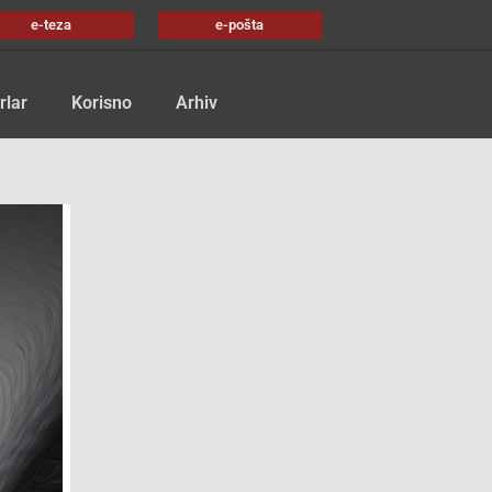
e-teza
e-pošta
rlar
Korisno
Arhiv