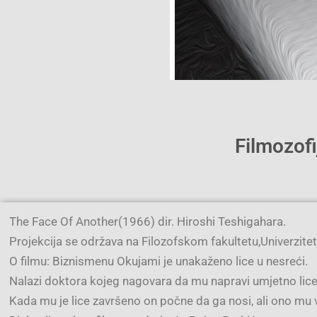
Filmozofi
The Face Of Another(1966) dir. Hiroshi Teshigahara.
Projekcija se održava na Filozofskom fakultetu,Univerziteta
O filmu: Biznismenu Okujami je unakaženo lice u nesreći.
Nalazi doktora kojeg nagovara da mu napravi umjetno lice…
Kada mu je lice završeno on počne da ga nosi, ali ono mu 