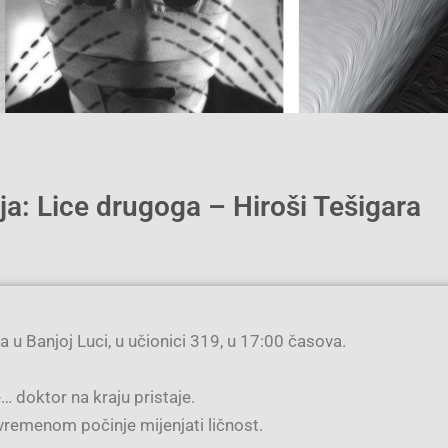
ja: Lice drugoga – Hiroši Tešigara
 u Banjoj Luci, u učionici 319, u 17:00 časova.
 doktor na kraju pristaje.
vremenom počinje mijenjati ličnost.