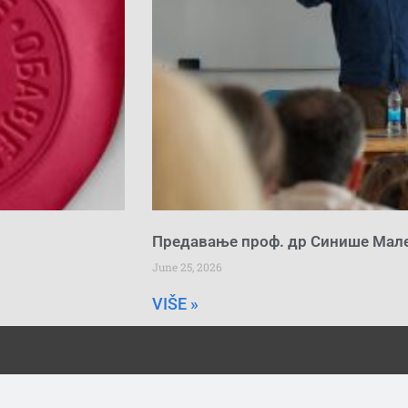
Предавање проф. др Синише Мал
June 25, 2026
VIŠE »