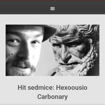
Skip
to
content
Hit sedmice: Hexoousio
Carbonary