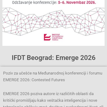
IFDT Beograd: Emerge 2026
Poziv za učešće na Međunarodnoj konferenciji i forumu
EMERGE 2026: Contested Futures
EMERGE 2026 poziva autore iz različitih oblasti da
kritički promišljaju kako veštačka inteligencija i nove
tehnologije oblikuju moć, društvo i svakodnevni život, ali