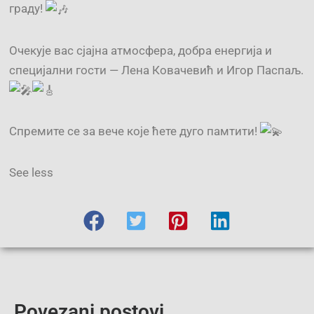
граду!
Очекује вас сјајна атмосфера, добра енергија и
специјални гости — Лена Ковачевић и Игор Паспаљ.
Спремите се за вече које ћете дуго памтити!
See less
Povezani postovi