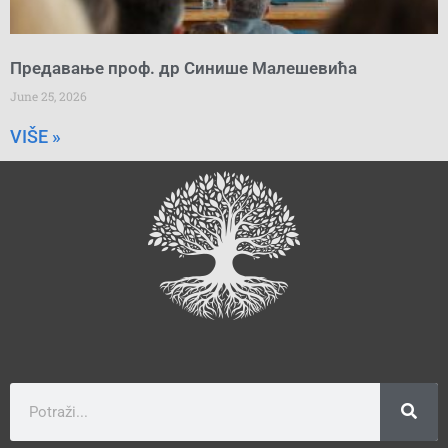
Предавање проф. др Синише Малешевића
June 25, 2026
VIŠE »
Search