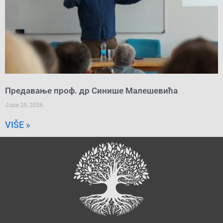
Предавање проф. др Синише Малешевића
June 25, 2026
VIŠE »