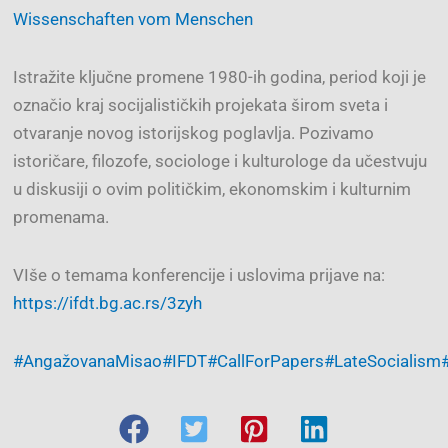
Wissenschaften vom Menschen
Istražite ključne promene 1980-ih godina, period koji je
označio kraj socijalističkih projekata širom sveta i
otvaranje novog istorijskog poglavlja. Pozivamo
istoričare, filozofe, sociologe i kulturologe da učestvuju
u diskusiji o ovim političkim, ekonomskim i kulturnim
promenama.
VIše o temama konferencije i uslovima prijave na:
https://ifdt.bg.ac.rs/3zyh
#AngažovanaMisao
#IFDT
#CallForPapers
#LateSocialism