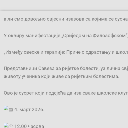
а ли смо довољно свјесни изазова са којима се суоча
У оквиру манифестације „Сриједом на Филозофском“, 
„Између свеске и терапије: Приче о одрастању и шко
Представници Савеза за ријетке болести, уз лична с
животу ученика који живе са ријетким болестима.
Ово је сусрет који подсјећа да иза сваке школске клуп
4. март 2026.
12.00 часова