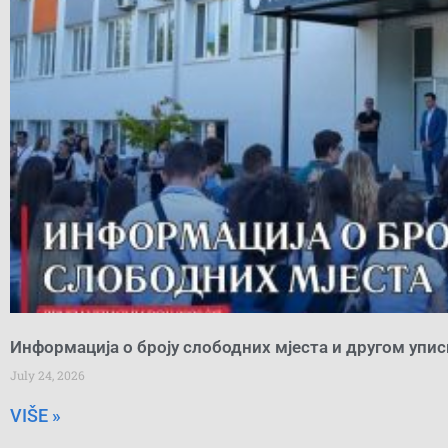
Информација о броју слободних мјеста и другом упи
July 24, 2026
VIŠE »