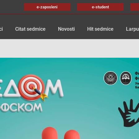
e-zaposleni
e-student
ci
Citat sedmice
Novosti
Hit sedmice
Larpu