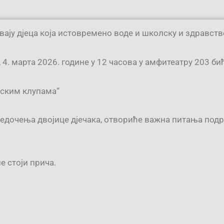
вају дјеца која истовремено воде и школску и здравств
4. марта 2026. године у 12 часова у амфитеатру 203 б
лским клупама“
вједочења двојице дјечака, отвориће важна питања под
е стоји прича.