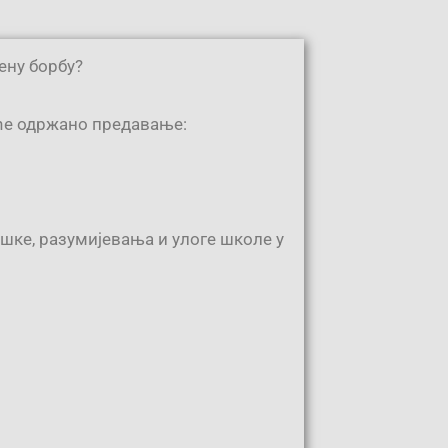
ену борбу?
иће одржано предавање:
ршке, разумијевања и улоге школе у