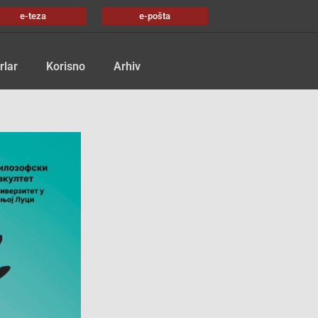
e-teza
e-pošta
rlar
Korisno
Arhiv