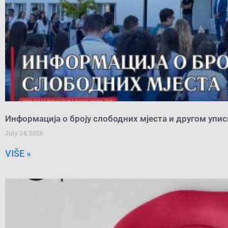
Информација о броју слободних мјеста и другом упи
July 24, 2026
VIŠE »