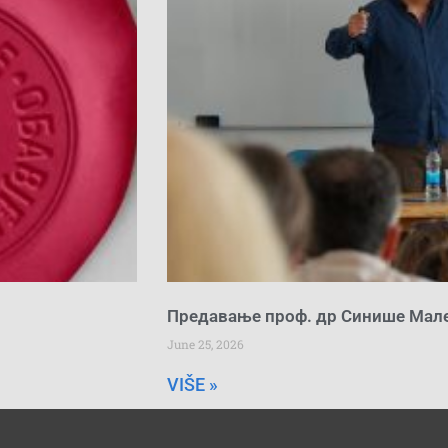
Предавање проф. др Синише Мал
June 25, 2026
VIŠE »