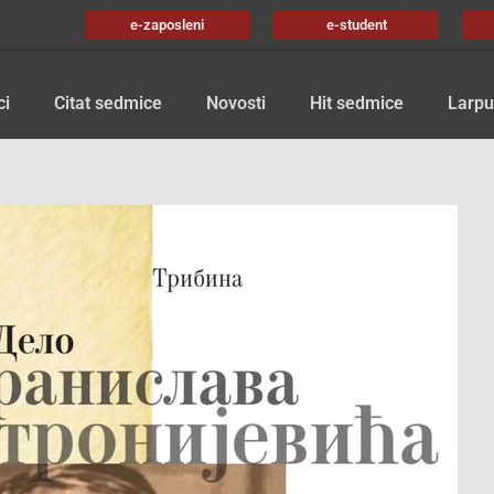
e-zaposleni
e-student
ci
Citat sedmice
Novosti
Hit sedmice
Larpu