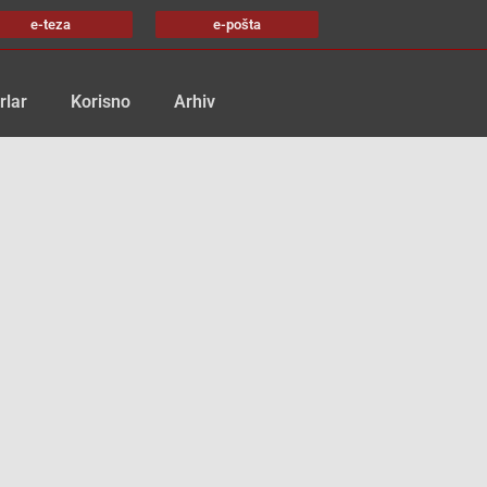
e-teza
e-pošta
rlar
Korisno
Arhiv