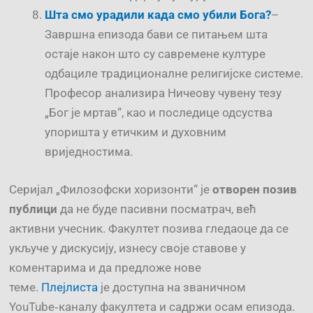
Шта смо урадили када смо убили Бога?
–
Завршна епизода бави се питањем шта
остаје након што су савремене културе
одбациле традиционалне религијске системе.
Професор анализира Ничеову чувену тезу
„Бог је мртав“, као и последице одсуства
упоришта у етичким и духовним
вриједностима.
Серијал „Филозофски хоризонти“ је
отворен позив
публици
да не буде пасивни посматрач, већ
активни учесник. Факултет позива гледаоце да се
укључе у дискусију, изнесу своје ставове у
коментарима и да предложе нове
теме.
Плејлиста
је доступна на званичном
YouTube‑каналу факултета и садржи осам епизода.