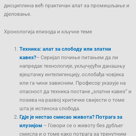
дисциплина већ практичан алат за промишљање и
дјеловање.
Хронологија епизода и кључне теме
Техника: алат за слободу или златни
кавез?
– Серијал почиње питањем да ли
напредак технологије, укључујући данашњу
вјештачку интелигенцију, ослобађа човјека
или га чини зависним. Професор указује на
опасност да техника постане „златни кавез“ и
позива на развој критичке свијести о томе
шта је истинска слобода.
Гдје је нестао смисао живота? Потрага за
илузијом
– Говори се о животу без дубљег
смисла и о томе како потрага за тренутним