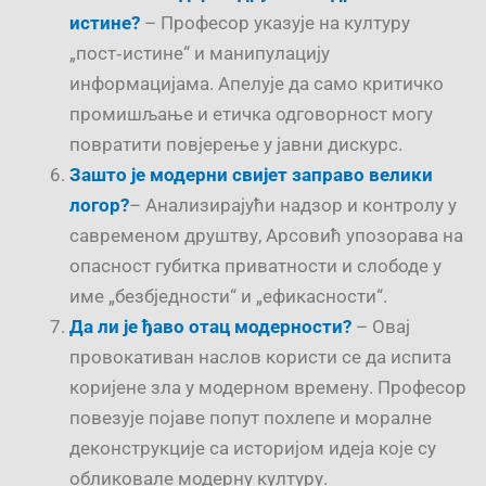
истине?
– Професор указује на културу
„пост‑истине“ и манипулацију
информацијама. Апелује да само критичко
промишљање и етичка одговорност могу
повратити повјерење у јавни дискурс.
Зашто је модерни свијет заправо велики
логор?
– Анализирајући надзор и контролу у
савременом друштву, Арсовић упозорава на
опасност губитка приватности и слободе у
име „безбједности“ и „ефикасности“.
Да ли је ђаво отац модерности?
– Овај
провокативан наслов користи се да испита
коријене зла у модерном времену. Професор
повезује појаве попут похлепе и моралне
деконструкције са историјом идеја које су
обликовале модерну културу.