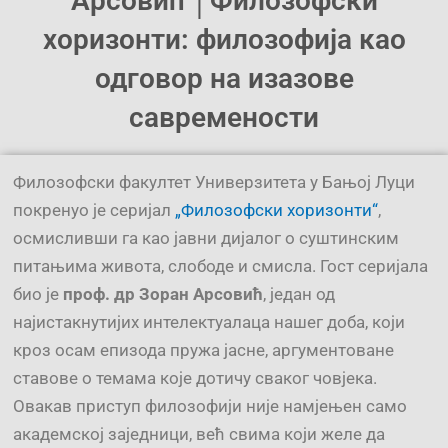
Арсовић │Филозофски
хоризонти: филозофија као
одговор на изазове
савремености
Филозофски факултет Универзитета у Бањој Луци
покренуо је серијал
„Филозофски хоризонти“
,
осмисливши га као јавни дијалог о суштинским
питањима живота, слободе и смисла. Гост серијала
био је
проф. др Зоран Арсовић
, један од
најистакнутијих интелектуалаца нашег доба, који
кроз осам епизода пружа јасне, аргументоване
ставове о темама које дотичу сваког човјека.
Овакав приступ филозофији није намјењен само
академској заједници, већ свима који желе да