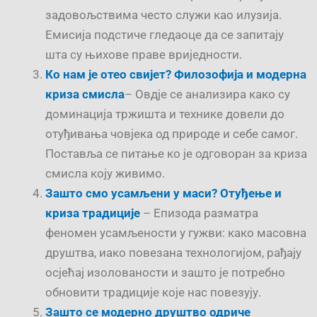
задовољствима често служи као илузија.
Емисија подстиче гледаоце да се запитају
шта су њихове праве вриједности.
Ко нам је отео свијет? Филозофија и модерна
криза смисла
– Овдје се анализира како су
доминација тржишта и технике довели до
отуђивања човјека од природе и себе самог.
Поставља се питање ко је одговоран за криза
смисла коју живимо.
Зашто смо усамљени у маси? Отуђење и
криза традиције
– Епизода разматра
феномен усамљености у гужви: како масовна
друштва, иако повезана технологијом, рађају
осјећај изолованости и зашто је потребно
обновити традиције које нас повезују.
Зашто се модерно друштво одриче