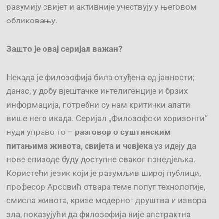
разумију свијет и активније учествују у његовом
обликовању.
Зашто је овај серијал важан?
Некада је филозофија била отуђена од јавности;
данас, у добу вјештачке интелигенције и брзих
информација, потребни су нам критички алати
више него икада. Серијал „Филозофски хоризонти“
нуди управо то –
разговор о суштинским
питањима живота, свијета и човјека
уз идеју да
нове епизоде буду доступне сваког понедјељка.
Користећи језик који је разумљив широј публици,
професор Арсовић отвара теме попут технологије,
смисла живота, кризе модерног друштва и извора
зла, показујући да филозофија није апстрактна