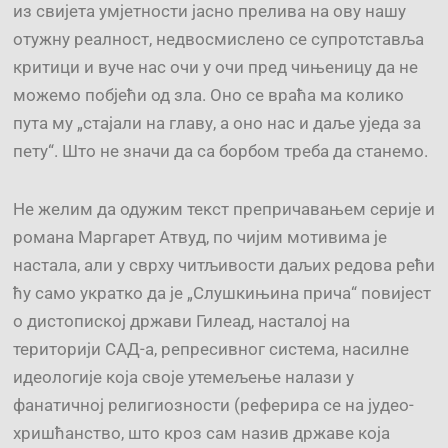
из свијета умјетности јасно прелива на ову нашу
отужну реалност, недвосмислено се супротставља
критици и вуче нас очи у очи пред чињеницу да не
можемо побјећи од зла. Оно се враћа ма колико
пута му „стајали на главу, а оно нас и даље уједа за
пету“. Што не значи да са борбом треба да станемо.
Не желим да одужим текст препричавањем серије и
романа Маргарет Атвуд, по чијим мотивима је
настала, али у сврху читљивости даљих редова рећи
ћу само укратко да је „Слушкињина прича“ повијест
о дистопиској држави Гилеад, насталој на
територији САД-а, репресивног система, насилне
идеологије која своје утемељење налази у
фанатичној религиозности (реферира се на јудео-
хришћанство, што кроз сам назив државе која