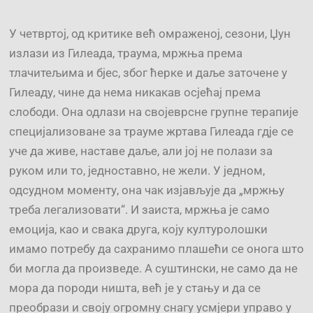
У четвртој, од критике већ омраженој, сезони, Џун
излази из Гилеада, траума, мржња према
тлачитељима и бјес, због ћерке и даље заточене у
Гилеаду, чине да нема никакав осјећај према
слободи. Она одлази на својеврсне групне терапије
специјализоване за трауме жртава Гилеада гдје се
уче да живе, наставе даље, али јој не полази за
руком или то, једноставно, не жели. У једном,
одсудном моменту, она чак изјављује да „мржњу
треба легализовати“. И заиста, мржња је само
емоција, као и свака друга, коју културолошки
имамо потребу да сахранимо плашећи се онога што
би могла да произведе. А суштински, не само да не
мора да породи ништа, већ је у стању и да се
преобрази и своју огромну снагу усмјери управо у