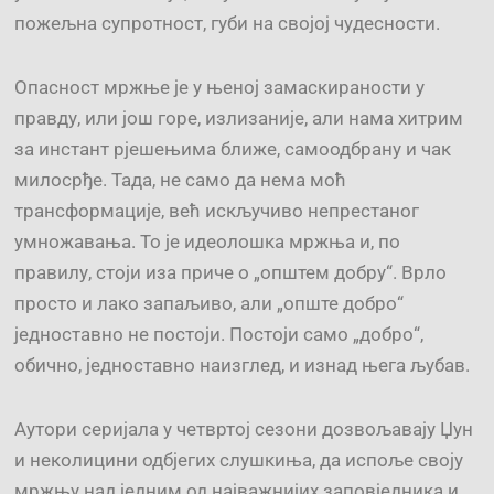
пожељна супротност, губи на својој чудесности.
Опасност мржње је у њеној замаскираности у
правду, или још горе, излизаније, али нама хитрим
за инстант рјешењима ближе, самоодбрану и чак
милосрђе. Тада, не само да нема моћ
трансформације, већ искључиво непрестаног
умножавања. То је идеолошка мржња и, по
правилу, стоји иза приче о „општем добру“. Врло
просто и лако запаљиво, али „опште добро“
једноставно не постоји. Постоји само „добро“,
обично, једноставно наизглед, и изнад њега љубав.
Аутори серијала у четвртој сезони дозвољавају Џун
и неколицини одбјегих слушкиња, да испоље своју
мржњу над једним од најважнијих заповједника и