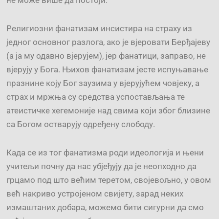
не може више да постоји.
Религиозни фанатизам инсистира на страху из
једног основног разлога, ако је вјеровати Берђајеву
(а ја му одавно вјерујем), јер фанатици, заправо, не
вјерују у Бога. Њихов фанатизам јесте испуњавање
празнине коју Бог заузима у вјерујућем човјеку, а
страх и мржња су средства успостављања те
атеистичке хегемоније над свима који због близине
са Богом остварују одређену слободу.
Када се из тог фанатизма роди идеологија и њени
учитељи почну да нас убјеђују да је неопходно да
грцамо под што већим теретом, својевољно, у овом
већ накриво устројеном свијету, зарад неких
измаштаних добара, можемо бити сигурни да смо