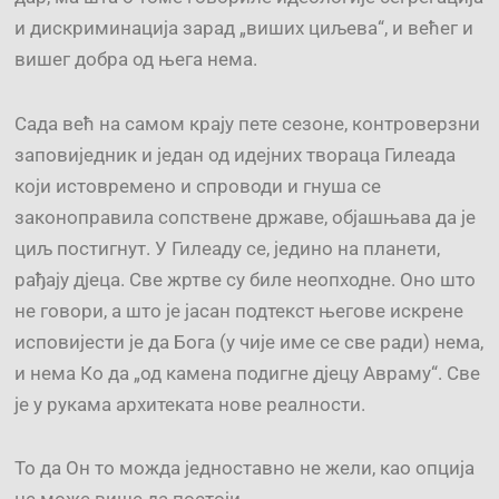
и дискриминација зарад „виших циљева“, и већег и
вишег добра од њега нема.
Сада већ на самом крају пете сезоне, контроверзни
заповиједник и један од идејних твораца Гилеада
који истовремено и спроводи и гнуша се
законоправила сопствене државе, објашњава да је
циљ постигнут. У Гилеаду се, једино на планети,
рађају дјеца. Све жртве су биле неопходне. Оно што
не говори, а што је јасан подтекст његове искрене
исповијести је да Бога (у чије име се све ради) нема,
и нема Ко да „од камена подигне дјецу Авраму“. Све
је у рукама архитеката нове реалности.
То да Он то можда једноставно не жели, као опција