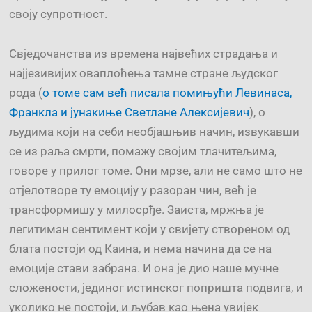
своју супротност.
Свједочанства из времена највећих страдања и
најјезивијих оваплоћења тамне стране људског
рода (
о томе сам већ писала помињући Левинаса,
Франкла и јунакиње Светлане Алексијевич
), о
људима који на себи необјашњив начин, извукавши
се из раља смрти, помажу својим тлачитељима,
говоре у прилог томе. Они мрзе, али не само што не
отјелотворе ту емоцију у разоран чин, већ је
трансформишу у милосрђе. Заиста, мржња је
легитиман сентимент који у свијету створеном од
блата постоји од Каина, и нема начина да се на
емоције стави забрана. И она је дио наше мучне
сложености, јединог истинског попришта подвига, и
уколико не постоји, и љубав као њена увијек