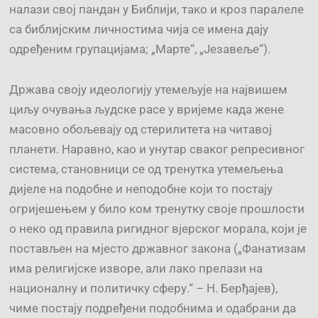
налази свој пандан у Библији, тако и кроз паралеле
са библијским личностима чија се имена дају
одређеним групацијама; „Марте“, „Језавеље“).
Држава своју идеологију утемељује на највишем
циљу очувања људске расе у вријеме када жене
масовно обољевају од стерилитета на читавој
планети. Наравно, као и унутар сваког репресивног
система, становници се од тренутка утемељења
дијеле на подобне и неподобне који то постају
огријешењем у било ком тренутку своје прошлости
о неко од правила ригидног вјерског морала, који је
постављен на мјесто државног закона („Фанатизам
има религијске изворе, али лако прелази на
националну и политичку сферу.“ – Н. Берђајев),
чиме постају подређени подобнима и одабрани да