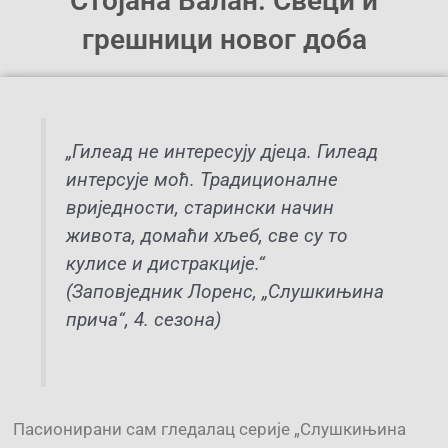
Стојана Валан: Свеци и
грешници новог доба
„Гилеад не интересују дјеца. Гилеад
интерсује моћ. Традиционалне
вриједности, старински начин
живота, домаћи хљеб, све су то
кулисе и дистракције.“
(Заповједник Лоренс, „Слушкињина
прича“, 4. сезона)
Пасионирани сам гледалац серије „Слушкињина