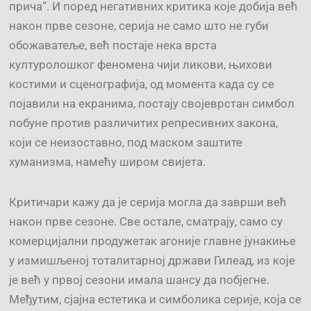
прича“. И поред негативних критика које добија већ
након прве сезоне, серија не само што не губи
обожаватеље, већ постаје нека врста
културолошког феномена чији ликови, њихови
костими и сценографија, од момента када су се
појавили на екранима, постају својеврстан симбол
побуне против различитих репресивних закона,
који се неизоставно, под маском заштите
хуманизма, намећу широм свијета.
Критичари кажу да је серија могла да заврши већ
након прве сезоне. Све остале, сматрају, само су
комерцијални продужетак агоније главне јунакиње
у измишљеној тоталитарној држави Гилеад, из које
је већ у првој сезони имала шансу да побјегне.
Мeђутим, сјајна естетика и симболика серије, која се