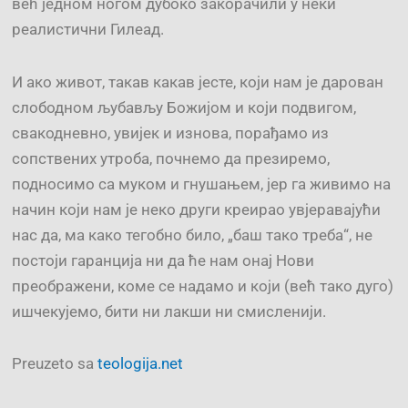
већ једном ногом дубоко закорачили у неки
реалистични Гилеад.
И ако живот, такав какав јесте, који нам је дарован
слободном љубављу Божијом и који подвигом,
свакодневно, увијек и изнова, порађамо из
сопствених утроба, почнемо да презиремо,
подносимо са муком и гнушањем, јер га живимо на
начин који нам је неко други креирао увјеравајући
нас да, ма како тегобно било, „баш тако треба“, не
постоји гаранција ни да ће нам онај Нови
преображени, коме се надамо и који (већ тако дуго)
ишчекујемо, бити ни лакши ни смисленији.
Preuzeto sa
teologija.net