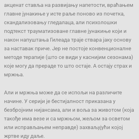
акценат ставља на развијању напетости, враћањем
главне јунакиње у исте раље поново из почетка,
скандализовању гледалаца, али психолошки
подтекст трауматизоване главне јунакиње који и
након напуштања Гилеада траје ствара јаку основу
за наставак приче. Јер не постоје конвенционалне
методе терапије (што се види у каснијим сезонама)
које могу да прераде то што остаје. А остају страх и
мржња.
Али и мржња може да се испољи на различите
начине. У серији је бестијалност приказана у
безбројним нијансама, али и воља за животом (која
такође има везе и са мржњом, жељом за осветом
или исправљањем неправде) захваљујући којој
жртве иду даље.