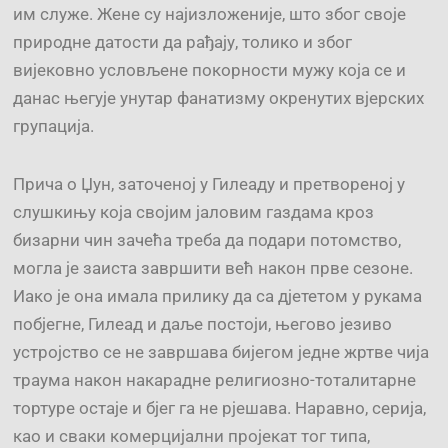
им служе. Жене су најизложеније, што због своје
природне датости да рађају, толико и због
вијековно условљене покорности мужу која се и
данас његује унутар фанатизму окренутих вјерских
групација.
Прича о Џун, заточеној у Гилеаду и претвореној у
слушкињу која својим јаловим газдама кроз
бизарни чин зачећа треба да подари потомство,
могла је заиста завршити већ након прве сезоне.
Иако је она имала прилику да са дјететом у рукама
побјегне, Гилеад и даље постоји, његово језиво
устројство се не завршава бијегом једне жртве чија
траума након накарадне религиозно-тоталитарне
тортуре остаје и бјег га не рјешава. Наравно, серија,
као и сваки комерцијални пројекат тог типа,