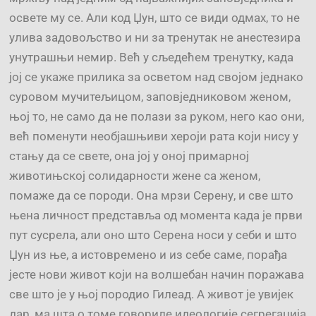
освете му се. Али код Џун, што се види одмах, то не
улива задовољство и ни за тренутак не анестезира
унутрашњи немир. Већ у сљедећем тренутку, када
јој се укаже прилика за осветом над својом једнако
суровом мучитељицом, заповједниковом женом,
њој то, не само да не полази за руком, него као они,
већ поменути необјашњиви хероји рата који нису у
стању да се свете, она јој у оној примарној
животињској солидарности жене са женом,
помаже да се породи. Она мрзи Серену, и све што
њена личност представља од момента када је први
пут сусрела, али оно што Серена носи у себи и што
Џун из ње, а истовремено и из себе саме, порађа
јесте нови живот који на волшебан начин поражава
све што је у њој породио Гилеад. А живот је увијек
дар, ма шта о томе говориле идеологије сегрегација