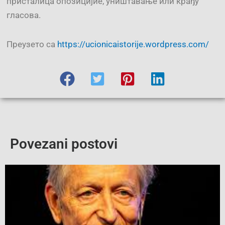
присталица опозицијие, уништавање или крађу
гласова.
Преузето са
https://ucionicaistorije.wordpress.com/
Povezani postovi