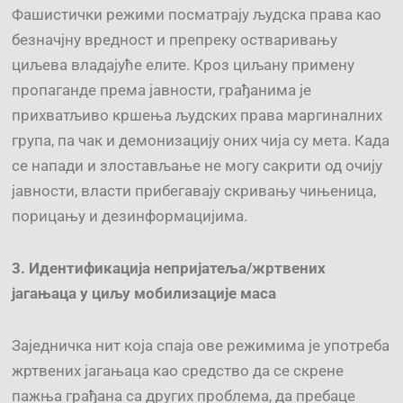
Фашистички режими посматрају људска права као
безначјну вредност и препреку остваривању
циљева владајуће елите. Кроз циљану примену
пропаганде према јавности, грађанима је
прихватљиво кршења људских права маргиналних
група, па чак и демонизацију оних чија су мета. Када
се напади и злостављање не могу сакрити од очију
јавности, власти прибегавају скривању чињеница,
порицању и дезинформацијима.
3. Идентификација непријатеља/жртвених
јагањаца
у циљу мобилизације маса
Заједничка нит која спаја ове режимима је употреба
жртвених јагањаца као средство да се скрене
пажња грађана са других проблема, да пребаце