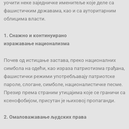
уочити неке заједничке именитеље које деле са
фашистичким државама, као и са ауторитарним
облицима власти.
1.
Снажно и континуирано
изражавање
национализм
а
Почев од истицање застава, преко националних
симбола на одећи, као израза патриотизма грађана,
фашистички режими употребљавају патриотске
пароле, слогане, симболе, националистичке песме.
Презир према страним утицајима које се граничи са
ксенофобијом, присутан је њиховој пропаганди.
2.
Омаловажавање
људских права