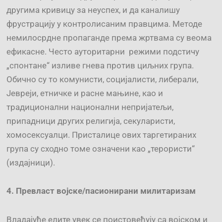
другима кривицу за неуспех, и да каналишу
фрустрацију у контролисаним правцима. Методе
немилосрдне пропаганде према жртвама су веома
ефикасне. Често ауторитарни режими подстичу
„спонтане“ изливе гнева против циљних група.
Обично су то комунисти, социјалисти, либерали,
Јевреји, етничке и расне мањине, као и
традиционални национални непријатељи,
припадници других религија, секуларисти,
хомосексуалци. Присталице ових таргетираних
група су сходно томе означени као „терористи“
(издајници).
4.
Превласт
војске
/пасионирани милитаризам
Владајуће елите увек се поистовећују са војском и