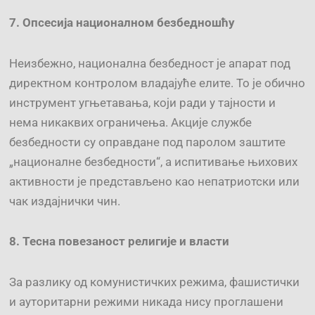
7. Опсесија националном безбедношћу
Неизбежно, национална безбедност је апарат под
директном контролом владајуће елите. То је обично
инструмент угњетавања, који ради у тајности и
нема никаквих ограничења. Акције службе
безбедности су оправдане под паролом заштите
„националне безбедности“, а испитивање њихових
активности је представљено као непатриотски или
чак издајнички чин.
8.
Тесна повезаност р
елигиј
е
и вла
сти
За разлику од комунистичких режима, фашистички
и ауторитарни режими никада нису проглашени