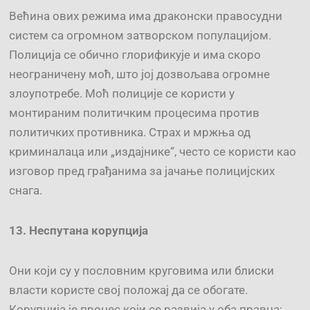
Већина ових режима има драконски правосудни
систем са огромном затворском популацијом.
Полиција се обично глорификује и има скоро
неограничену моћ, што јој дозвољава огромне
злоупотребе. Моћ полиције се користи у
монтираним политичким процесима против
политичких противника. Страх и мржња од
криминалаца или „издајнике“, често се користи као
изговор пред грађанима за јачање полицијских
снага.
13.
Неспутана
корупција
Они који су у пословним круговима или блиски
власти користе свој положај да се обогате.
Корупција је процес који се развија у оба правца;