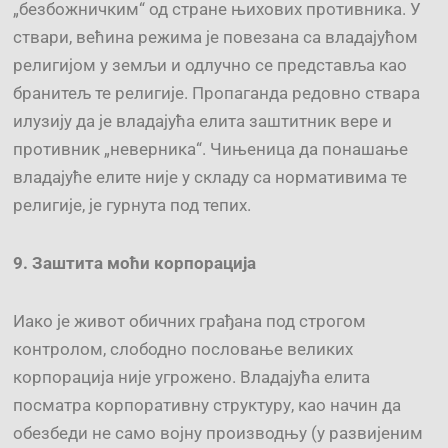
„безбожничким“ од стране њихових противника. У
ствари, већина режима је повезана са владајућом
религијом у земљи и одлучно се представља као
бранитељ те религије. Пропаганда редовно ствара
илузију да je владајућa елитa заштитник вере и
противник „неверника“. Чињеница да понашање
владајуће елите није у складу са нормативима те
религије, је гурнута под тепих.
9.
З
ашти
та
моћи к
орпора
ција
Иако је живот обичних грађана под строгом
контролом, слободно пословање великих
корпорација није угрожено. Владајућа елита
посматра корпоративну структуру, као начин да
обезбеди не само војну производњу (у развијеним