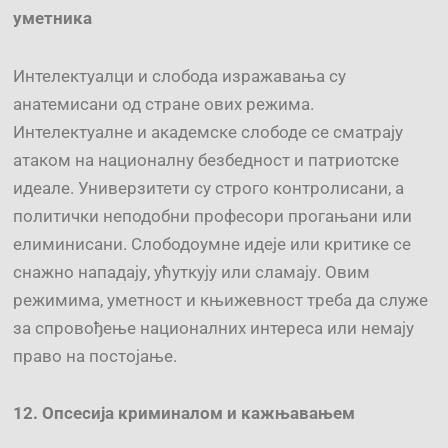
уметн
ика
Интелектуалци и слобода изражавања су
анатемисани од стране ових режима.
Интелектуалне и академске слободе се сматрају
атаком на националну безбедност и патриотске
идеале. Универзитети су строго контролисани, а
политички неподобни професори прогањани или
елиминисани. Слободоумне идеје или критике се
снажно нападају, ућуткују или сламају. Овим
режимима, уметност и књижевност треба да служе
за спровођење националних интереса или немају
право на постојање.
12. Опсесија криминалом и кажњавањем