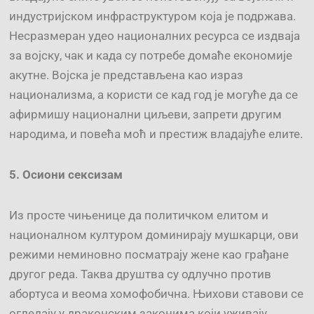
индустријском инфраструктуром која је подржава.
Несразмеран удео националних ресурса се издваја
за војску, чак и када су потребе домаће економије
акутне. Војска је представљена као израз
национализма, а користи се кад год је могуће да се
афирмишу национални циљеви, запрети другим
народима, и повећа моћ и престиж владајуће елите.
5.
Осиони с
ексизам
Из просте чињенице да политичком елитом и
националном културом доминирају мушкарци, ови
режими неминовно посматрају жене као грађане
другог реда. Таква друштва су одлучно против
абортуса и веома хомофобична. Њихови ставови се
огледају у драконским законима који уживају