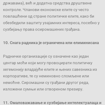
државама), већ и додатна средства друштвене
контроле. Чланови економске елите су често
повлашћени од стране политичке елите, како би
обезбедили заштиту узајамних интереса, посебно у
сузбијању права осиромашених грађана.
10.
Снага
радника је ограничена
или елиминисана
Радничке организације су означене као један
центар моћи који могу провоцирати политичку
хегемонију владајуће елите и њених савезника из
корпоративе, те су неминовно сломљене или
немоћне. Сиромашни су грађани другог реда,
изложени сумњи или отвореном презиру.
11.
Омаловажавање и сузбијање
интелектуа
лаца
и