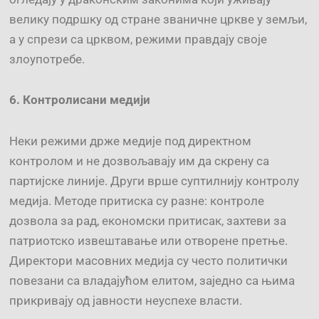
велику подршку од стране званичне цркве у земљи,
а у спрези са црквом, режими правдају своје
злоупотребе.
6. Контролисани медији
Неки режими држе медије под директном
контролом и не дозвољавају им да скрену са
партијске линије. Други врше суптилнију контролу
медија. Методе притиска су разне: контроле
дозвола за рад, економски притисак, захтеви за
патриотско извештавање или отворене претње.
Директори масовних медија су често политички
повезани са владајућом елитом, заједно са њима
прикривају од јавности неуспехе власти.