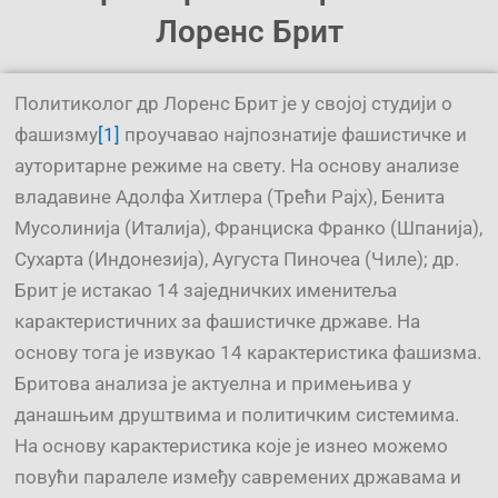
Лоренс Брит
Политиколог др Лоренс Брит је у својој студији о
фашизму
[1]
проучавао најпознатије фашистичке и
ауторитарне режиме на свету. На основу анализе
владавине Адолфа Хитлера (Трећи Рајх), Бенита
Мусолинија (Италија), Франциска Франко (Шпанија),
Сухарта (Индонезија), Аугуста Пиночеа (Чиле); др.
Брит је истакао 14 заједничких именитеља
карактеристичних за фашистичке државе. На
основу тога је извукао 14 карактеристика фашизма.
Бритова анализа је актуелна и примењива у
данашњим друштвима и политичким системима.
На основу карактеристика које је изнео можемо
повући паралеле између савремених државама и