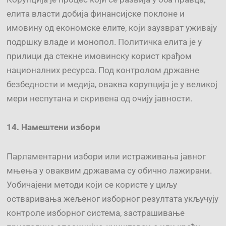
елита власти добија финансијске поклоне и
имовину од економске елите, који заузврат уживају
подршку владе и монопол. Политичка елита је у
прилици да стекне имовинску корист крађом
националних ресурса. Под контролом државне
безбедности и медија, оваква корупција је у великој
мери неспутана и скривена од очију јавности.
14.
Намештени
избори
Парламентарни избори или истраживања јавног
мњења у оваквим државама су обично лажирани.
Уобичајени методи који се користе у циљу
остваривања жељеног изборног резултата укључују
контроле изборног система, застрашивање