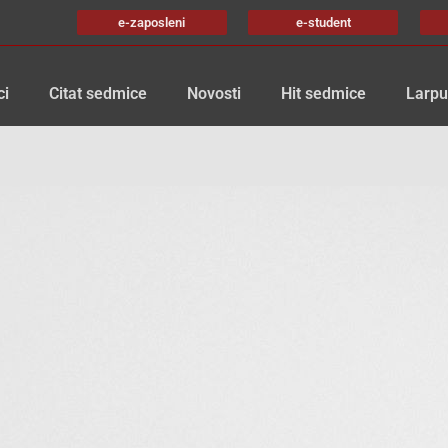
e-zaposleni
e-student
ci
Citat sedmice
Novosti
Hit sedmice
Larpu