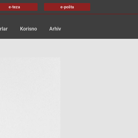
e-teza
e-pošta
rlar
Korisno
Arhiv