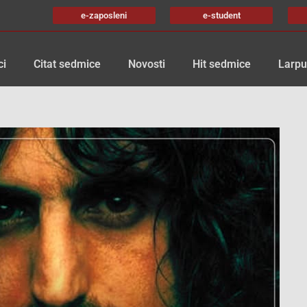
e-zaposleni
e-student
ci
Citat sedmice
Novosti
Hit sedmice
Larpu