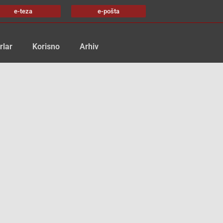
e-teza
e-pošta
rlar
Korisno
Arhiv