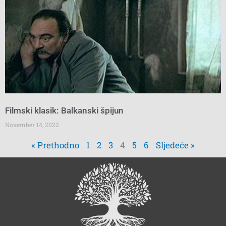
Filmski klasik: Balkanski špijun
November 14, 2022
« Prethodno
1
2
3
4
5
6
Sljedeće »