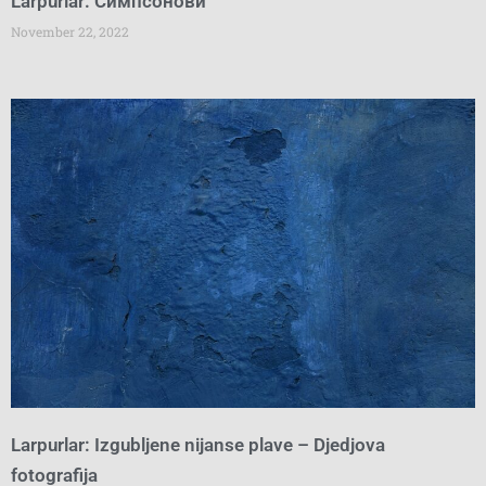
Larpurlar: Симпсонови
November 22, 2022
Larpurlar: Izgubljene nijanse plave – Djedjova
fotografija