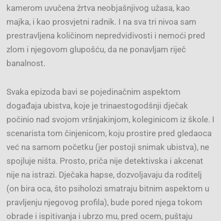
kamerom uvučena žrtva neobjašnjivog užasa, kao
majka, i kao prosvjetni radnik. I na sva tri nivoa sam
prestravljena količinom nepredvidivosti i nemoći pred
zlom i njegovom glupošću, da ne ponavljam riječ
banalnost.
Svaka epizoda bavi se pojedinačnim aspektom
događaja ubistva, koje je trinaestogodšnji dječak
počinio nad svojom vršnjakinjom, koleginicom iz škole. I
scenarista tom činjenicom, koju prostire pred gledaoca
već na samom početku (jer postoji snimak ubistva), ne
spojluje ništa. Prosto, priča nije detektivska i akcenat
nije na istrazi. Dječaka hapse, dozvoljavaju da roditelj
(on bira oca, što psiholozi smatraju bitnim aspektom u
pravljenju njegovog profila), bude pored njega tokom
obrade i ispitivanja i ubrzo mu, pred ocem, puštaju