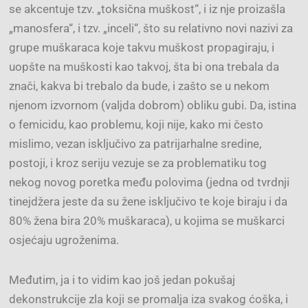
se akcentuje tzv. „toksična muškost“, i iz nje proizašla
„manosfera“, i tzv. „inceli“, što su relativno novi nazivi za
grupe muškaraca koje takvu muškost propagiraju, i
uopšte na muškosti kao takvoj, šta bi ona trebala da
znači, kakva bi trebalo da bude, i zašto se u nekom
njenom izvornom (valjda dobrom) obliku gubi. Da, istina
o femicidu, kao problemu, koji nije, kako mi često
mislimo, vezan isključivo za patrijarhalne sredine,
postoji, i kroz seriju vezuje se za problematiku tog
nekog novog poretka među polovima (jedna od tvrdnji
tinejdžera jeste da su žene isključivo te koje biraju i da
80% žena bira 20% muškaraca), u kojima se muškarci
osjećaju ugroženima.
Međutim, ja i to vidim kao još jedan pokušaj
dekonstrukcije zla koji se promalja iza svakog ćoška, i