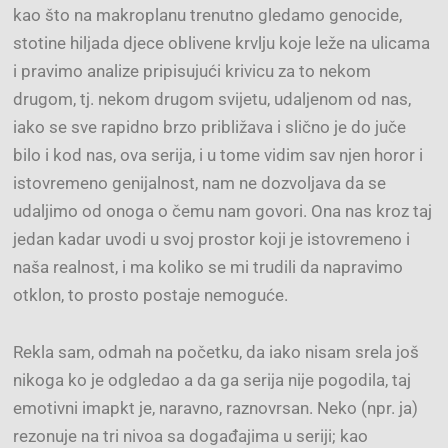
kao što na makroplanu trenutno gledamo genocide,
stotine hiljada djece oblivene krvlju koje leže na ulicama
i pravimo analize pripisujući krivicu za to nekom
drugom, tj. nekom drugom svijetu, udaljenom od nas,
iako se sve rapidno brzo približava i slično je do juče
bilo i kod nas, ova serija, i u tome vidim sav njen horor i
istovremeno genijalnost, nam ne dozvoljava da se
udaljimo od onoga o čemu nam govori. Ona nas kroz taj
jedan kadar uvodi u svoj prostor koji je istovremeno i
naša realnost, i ma koliko se mi trudili da napravimo
otklon, to prosto postaje nemoguće.
Rekla sam, odmah na početku, da iako nisam srela još
nikoga ko je odgledao a da ga serija nije pogodila, taj
emotivni imapkt je, naravno, raznovrsan. Neko (npr. ja)
rezonuje na tri nivoa sa događajima u seriji; kao