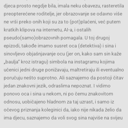
djeca prosto negdje bila, imala neku obavezu, rasteretila
preopterećene roditelje, jer obrazovanje se odavno više
ne vrši preko onih koji su za to (pot)plaćeni, već putem
kratkih klipova na internetu, AI-a, i ostalih
pseudo(samo)obrazovnih pomagala. U toj drugoj
epizodi, takođe imamo susret oca (detektiva) i sina i
sinovljevo objašnjavanje ocu (jer on, kako sam sin kaže
„baulja“ kroz istragu) simbola na instagramu kojima
učenici jedni druge ponižavaju, maltretiraju ili eventualno
poručuju nešto suprotno. Ali saznajemo da postoji čitav
jedan znakovni jezik, odraslima nepoznat. I vidimo
ponovo oca i sina u nekom, ni po čemu znakovitom
odnosu, uobičajeno hladnom za taj uzrast, i samo iz
očevog priznanja koleginici da, iako nije nikada želio da
ima djecu, saznajemo da voli svog sina najviše na svijeu