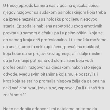
U trećoj epizodi, kamera nas vraća na dječaka ubicu i
njegov razgovor sa sudskom psihološkinjom koja treba
da izvede nezavisnu psihološku procijenu njegovog
stanja. Epizoda je nabijena napetošću zbog emotivnih
prevrata u samom dječaku, pa i u psihološkinji koja se
do samog kraja drži profesionalno. I tu, možda možemo
da analiziramo tu neku uplašenu, povučenu muškost,
koja hoće da se projavi kroz agresiju, ali i dalje mislim
da je to manje potresno od sloma žene koja vodi
profesionalni razgovor sa dječakom, nakon što njega
odvode. Među svim pitanjima koja mu je postavila, i
kroz koja se stalno promalja njegova želja da ga ona na
neki način prihvati, izdvaja se, zapravo: „Da li ti znaš šta
znači smrt?“
Na to ne dobija odgovor, i mi ostajemo pri tome da