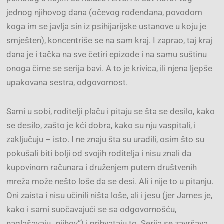
jednog njihovog dana (očevog rođendana, povodom
koga im se javlja sin iz psihijarijske ustanove u koju je
smješten), koncentriše se na sam kraj. I zaprao, taj kraj
dana je i tačka na sve četiri epizode i na samu suštinu
onoga čime se serija bavi. A to je krivica, ili njena ljepše
upakovana sestra, odgovornost.
Sami u sobi, roditelji plaču i pitaju se šta se desilo, kako
se desilo, zašto je kći dobra, kako su nju vaspitali, i
zaključuju – isto. I ne znaju šta su uradili, osim što su
pokušali biti bolji od svojih roditelja i nisu znali da
kupovinom računara i druženjem putem društvenih
mreža može nešto loše da se desi. Ali i nije to u pitanju.
Oni zaista i nisu učinili ništa loše, ali i jesu (jer James je,
kako i sami suočavajući se sa odgovornošću,
naglašavaju „njihov“) i prihvataju to. Serija se završava