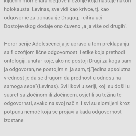
ključnih momenata njegove filozofije koja nastaje nakon
holokausta. Levinas, sve vidi kao krivce, tj. kao
odgovorne za ponašanje Drugog, i citirajući
Dostojevskog dodaje ono čuveno „a ja više od drugih“.
Horor serije Adolescencija je upravo u tom preklapanju
sa filozofijom lične odgovornosti i etike koja prethodi
ontologiji, unutar koje, ako ne postoji Drugi za koga sam
ja odgovoran, ne postojim ni ja sam, tj.“jedina apsolutna
vrednost je da se drugom da prednost u odnosu na
samoga sebe“(Levinas). Svi likovi u seriji, koji su došli u
susret sa zločinom ili zločincem, osjetili su težinu te
odgovornsti, svako na svoj način. I svi su slomljeni kroz
potpunu nemoć koja se projavila kada odgovornost
izostane.