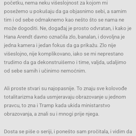
početku, nema neku višeslojnost za kojom mi
posežemo u pokušaju da ga objasnimo sebi, a samim
tim i od sebe odmaknemo kao nešto što se nama ne
može dogoditi. Ne, događaj je prosto odvratan, i kako je
Hana Arendt davno označila zlo, banalan, i dovoljna je
jedna kamera i jedan fokus da ga prikažu. Zlo nije
višeslojno, nije komplikovano, iako se mi neprestano
trudimo da ga dekonstruišemo i time, valjda, udaljimo
od sebe samih i učinimo nemoćnim.
Ali proste stvari su najopasnije. To znaju sve kolovođe
totalitarizma kada usmjeravaju obrazovanje u jednom
pravcu, to zna i Tramp kada ukida ministarstvo
obrazovanja, a znali su i mnogi prije njega.
Dosta se piše o seriji, i ponešto sam pročitala, i vidim da