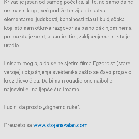
Krivac je jasan od samog početka, ali to, ne samo da ne
umiruje nikoga, već podiže tenziju odsustva
elementarne ljudskosti, banalnosti zla u liku dječaka
koji, što nam otkriva razgovor sa psihološkinjom nema
pojma šta je smrt, a samim tim, zaključujemo, ni šta je
uradio.
I nisam mogla, a da se ne sjetim filma Egzorcist (stare
verzije) i objašnjenja sveštenika zašto se đavo projavio
kroz djevojčicu. Da bi nam ogadio ono najbolje,
najnevinije i najljepše što imamo.
I učini da prosto „dignemo ruke“.
Preuzeto sa
www.stojanavalan.com