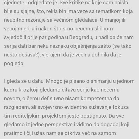
sjednete i odgledate je. Sve kritike na koje sam naišla
bile su sjajne, što, rekla bih ima veze sa tematikom koja
neupitno rezonuje sa većinom gledalaca. U manjoj ili
većoj mjeri, ali nakon što smo nečemu sličnom
svjedočili prije par godina u Beogradu, u nadi da će nam
serija dati bar neku
naznaku objašnjenja zašto (se tako
nešto dešava?), vjerujem da je većina pohrlila da je
pogleda.
I gleda se u dahu. Mnogo je pisano o snimanju u jednom
kadru kroz koji gledamo čitavu seriju kao nečemu
novom, o čemu definitvno nisam kompetentna da
razglabam, ali svojevrsno evidentno sužavanje fokusa
tim rediteljskim projektom jeste postignuto. Da sve
gledamo iz jedne perspektive i vidimo da događaj koji
pratimo i čiji užas nam se otkriva već na samom