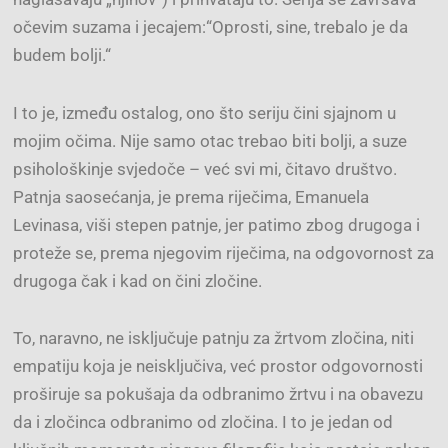
očevim suzama i jecajem:“Oprosti, sine, trebalo je da
budem bolji.“
I to je, između ostalog, ono što seriju čini sjajnom u
mojim očima. Nije samo otac trebao biti bolji, a suze
psihološkinje svjedoče – već svi mi, čitavo društvo.
Patnja saosećanja, je prema riječima, Emanuela
Levinasa, viši stepen patnje, jer patimo zbog drugoga i
proteže se, prema njegovim riječima, na odgovornost za
drugoga čak i kad on čini zločine.
To, naravno, ne isključuje patnju za žrtvom zločina, niti
empatiju koja je neisključiva, već prostor odgovornosti
proširuje sa pokušaja da odbranimo žrtvu i na obavezu
da i zločinca odbranimo od zločina. I to je jedan od