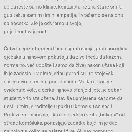
ubica jeste samo klinac, koji zaista ne zna šta je smrt,
gubitak, a samim tim ni empatija. I vraćamo se na ono
sa početka. Zlo je odvratno u svojoj
pojednostavljenosti.
Četvrta epizoda, meni lično najpotresnija, prati porodicu
dječaka u njihovom pokušaju da žive (neću da kažem,
normalno, već uopšte i samo da žive) nakon užasa koji
ih je zadesio. I vidimo jednu porodicu, Tolstojevski
sličnu svim srećnim porodicama. Majka i otac se
evidentno vole, a ćerka, njihovo starije dijete, je dobar
student, vrlo staložena, štaviše usmjerena ka tome da
tješi i umiruje roditelje u paklu u kome su se našli.
Prolaze oni, naravno, i kroz određenu vrstu „bulinga“ od
strane komšiluka, ponavljaju zadatke koje im je dao
psiholog s kojim se nalaze i žive. Ali sav horor tog