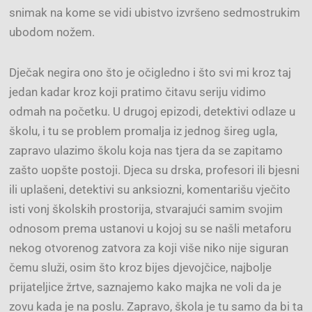
snimak na kome se vidi ubistvo izvršeno sedmostrukim
ubodom nožem.
Dječak negira ono što je očigledno i što svi mi kroz taj
jedan kadar kroz koji pratimo čitavu seriju vidimo
odmah na početku. U drugoj epizodi, detektivi odlaze u
školu, i tu se problem promalja iz jednog šireg ugla,
zapravo ulazimo školu koja nas tjera da se zapitamo
zašto uopšte postoji. Djeca su drska, profesori ili bjesni
ili uplašeni, detektivi su anksiozni, komentarišu vječito
isti vonj školskih prostorija, stvarajući samim svojim
odnosom prema ustanovi u kojoj su se našli metaforu
nekog otvorenog zatvora za koji više niko nije siguran
čemu služi, osim što kroz bijes djevojčice, najbolje
prijateljice žrtve, saznajemo kako majka ne voli da je
zovu kada je na poslu. Zapravo, škola je tu samo da bi ta