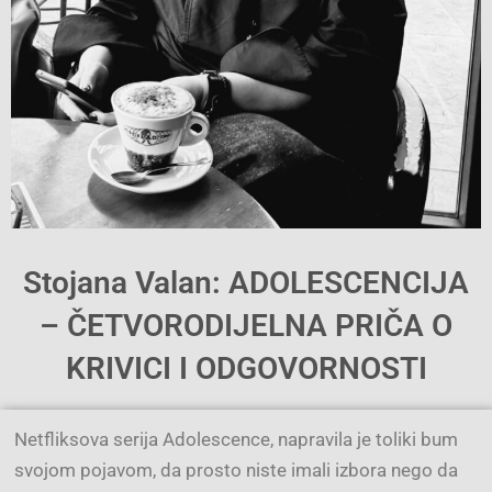
Stojana Valan: ADOLESCENCIJA
– ČETVORODIJELNA PRIČA O
KRIVICI I ODGOVORNOSTI
Netfliksova serija Adolescence, napravila je toliki bum
svojom pojavom, da prosto niste imali izbora nego da