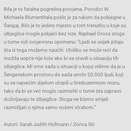
Bila je to fatalna pogrešna procjena. Porodici W.
Michaela Blumenthala pošlo je za rukom da pobjegne u
Šangaj. Bilo je to jedino mjesto u tom trenutku u koje su
izbjeglice mogle pobjeći bez vize. Raphael Gross stoga
u tome vidi svojevrsnu opomenu: “Ljudi se uvijek pitaju
šta iz toga možemo naučiti. Utoliko se može reći da
možda uopće nije loše ako bi se stavili u situaciju tih
izbjeglica. Mi smo sada u situaciji u kojoj vidimo da je u
Šengenskom prostoru do sada umrlo 20.000 ljudi, koji
su se najvećim dijelom utopili u Sredozemnom moru,
tako da bi se već moglo razmisliti o tome šta zapravo
doživljavaju te izbjeglice. Stoga ne bismo smjeli
razmišljati o njima samo nošeni strahom.”
Autori: Sarah Judith Hofmann / Zorica Ilić