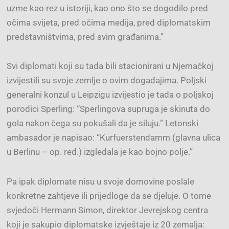
uzme kao rez u istoriji, kao ono što se dogodilo pred
očima svijeta, pred očima medija, pred diplomatskim
predstavništvima, pred svim građanima.”
Svi diplomati koji su tada bili stacionirani u Njemačkoj
izvijestili su svoje zemlje o ovim događajima. Poljski
generalni konzul u Leipzigu izvijestio je tada o poljskoj
porodici Sperling: “Sperlingova supruga je skinuta do
gola nakon čega su pokušali da je siluju.” Letonski
ambasador je napisao: “Kurfuerstendamm (glavna ulica
u Berlinu – op. red.) izgledala je kao bojno polje.”
Pa ipak diplomate nisu u svoje domovine poslale
konkretne zahtjeve ili prijedloge da se djeluje. O tome
svjedoči Hermann Simon, direktor Jevrejskog centra
koji je sakupio diplomatske izvještaje iz 20 zemalja: