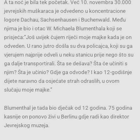
A ta noć je bila tek početak. Već 10. novembra 30.000
jevrejskih muškaraca je odvedeno u koncentracione
logore Dachau, Sachsenhausen i Buchenwald. Među
njima je bio i otac W. Michaela Blumenthala koji se
prisjeća:”Još uvijek čujem riječi moje majke kada je on
odveden. U rano jutro došla su dva policajca, koji su ga
vjerujem najprije odveli u neku stanicu prije nego što su
ga dalje transportirali. Šta se dešava? Šta će učiniti s
njim? Šta je učinio? Gdje ga odvode? I kao 12-godišnje
dijete naravno da osjećate strah odraslih, u ovom
slučaju moje majke.”
Blumenthal je tada bio dječak od 12 godina. 75 godina
kasnije on ponovo živi u Berlinu gdje radi kao direktor
Jevrejskog muzeja.