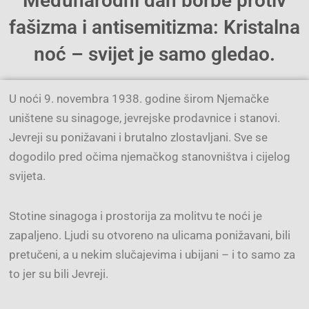
Međunarodni dan borbe protiv
fašizma i antisemitizma: Kristalna
noć – svijet je samo gledao.
U noći 9. novembra 1938. godine širom Njemačke
uništene su sinagoge, jevrejske prodavnice i stanovi.
Jevreji su ponižavani i brutalno zlostavljani. Sve se
dogodilo pred očima njemačkog stanovništva i cijelog
svijeta.
Stotine sinagoga i prostorija za molitvu te noći je
zapaljeno. Ljudi su otvoreno na ulicama ponižavani, bili
pretučeni, a u nekim slučajevima i ubijani – i to samo za
to jer su bili Jevreji.