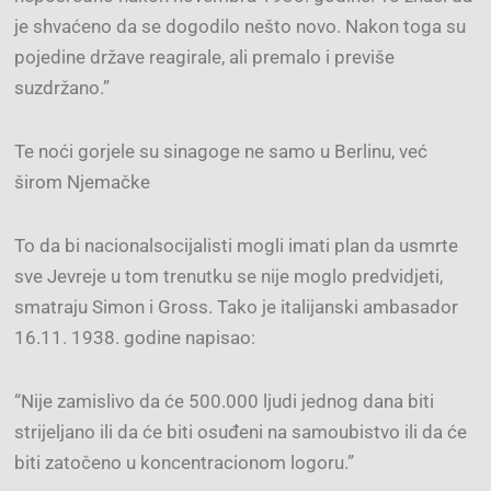
je shvaćeno da se dogodilo nešto novo. Nakon toga su
pojedine države reagirale, ali premalo i previše
suzdržano.”
Te noći gorjele su sinagoge ne samo u Berlinu, već
širom Njemačke
To da bi nacionalsocijalisti mogli imati plan da usmrte
sve Jevreje u tom trenutku se nije moglo predvidjeti,
smatraju Simon i Gross. Tako je italijanski ambasador
16.11. 1938. godine napisao:
“Nije zamislivo da će 500.000 ljudi jednog dana biti
strijeljano ili da će biti osuđeni na samoubistvo ili da će
biti zatočeno u koncentracionom logoru.”