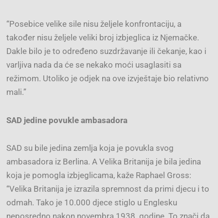
“Posebice velike sile nisu željele konfrontaciju, a
također nisu željele veliki broj izbjeglica iz Njemačke.
Dakle bilo je to određeno suzdržavanje ili čekanje, kao i
varljiva nada da će se nekako moći usaglasiti sa
režimom. Utoliko je odjek na ove izvještaje bio relativno
mali.”
SAD jedine povukle ambasadora
SAD su bile jedina zemlja koja je povukla svog
ambasadora iz Berlina. A Velika Britanija je bila jedina
koja je pomogla izbjeglicama, kaže Raphael Gross:
“Velika Britanija je izrazila spremnost da primi djecu i to
odmah. Tako je 10.000 djece stiglo u Englesku
neposredno nakon novembra 1938. godine. To znači da