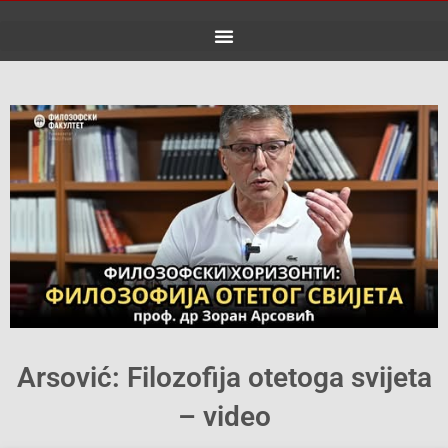
Skip
to
content
Arsović: Filozofija otetoga svijeta
– video