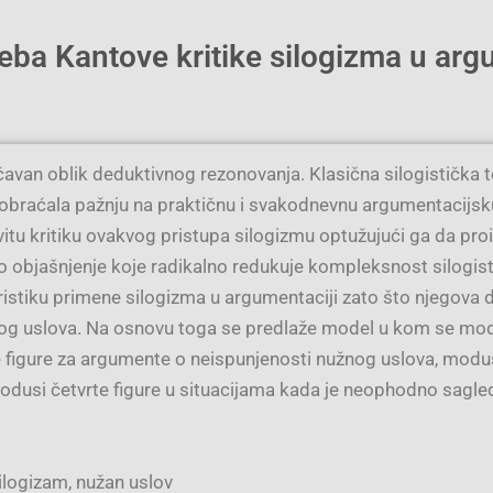
eba Kantove kritike silogizma u arg
učavan oblik deduktivnog rezonovanja. Klasična silogistička 
 je obraćala pažnju na praktičnu i svakodnevnu argumentacijs
tu kritiku ovakvog pristupa silogizmu optužujući ga da proiz
o objašnjenje koje radikalno redukuje kompleksnost silogist
istiku primene silogizma u argumentaciji zato što njegova d
nog uslova. Na osnovu toga se predlaže model u kom se modus
 figure za argumente o neispunjenosti nužnog uslova, modus
dusi četvrte figure u situacijama kada je neophodno sagleda
ilogizam, nužan uslov