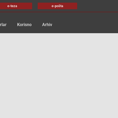
e-teza
e-pošta
rlar
Korisno
Arhiv