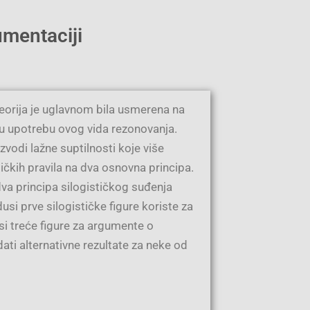
umentaciji
teorija je uglavnom bila usmerena na
ku upotrebu ovog vida rezonovanja.
vodi lažne suptilnosti koje više
ičkih pravila na dva osnovna principa.
va principa silogističkog suđenja
i prve silogističke figure koriste za
i treće figure za argumente o
ti alternativne rezultate za neke od