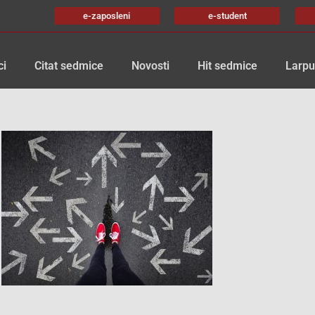
e-zaposleni
e-student
ci
Citat sedmice
Novosti
Hit sedmice
Larpu