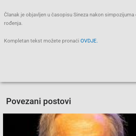
Članak je objavljen u časopisu Sineza nakon simpozijuma
rođenja.
Kompletan tekst možete pronaći
OVDJE.
Povezani postovi