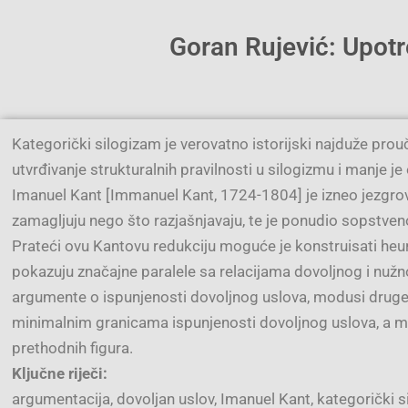
Goran Rujević: Upotr
Kategorički silogizam je verovatno istorijski najduže pro
utvrđivanje strukturalnih pravilnosti u silogizmu i manje
Imanuel Kant [Immanuel Kant, 1724-1804] je izneo jezgrovi
zamagljuju nego što razjašnjavaju, te je ponudio sopstven
Prateći ovu Kantovu redukciju moguće je konstruisati heur
pokazuju značajne paralele sa relacijama dovoljnog i nuž
argumente o ispunjenosti dovoljnog uslova, modusi druge
minimalnim granicama ispunjenosti dovoljnog uslova, a mo
prethodnih figura.
Ključne riječi:
argumentacija, dovoljan uslov, Imanuel Kant, kategorički s