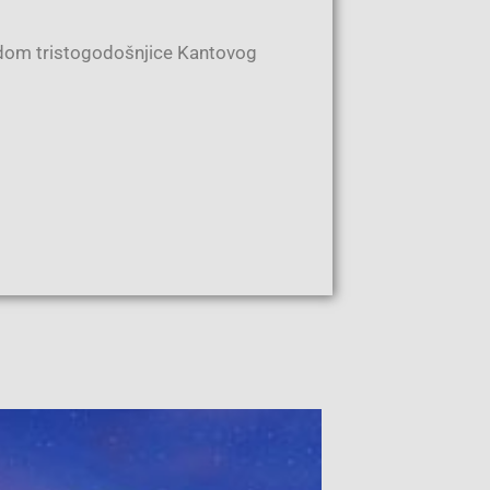
odom tristogodošnjice Kantovog