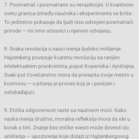
7. Posmatrač i posmatrano su nerazdvojni. U kvantnom
svetu granica između naučnika i eksperimenta se briše.
To jedinstvo pokazuje da ljudi nisu odvojeni posmatrači
prirode — mi smo učesnici u njenom odvijanju.
8. Svaka revolucija u nauci menja ljudsko mišljenje.
Hajzenberg povezuje kvantnu revoluciju sa ranijim
intelektualnim preokretima, poput Kopernika i Ajnštajna.
Svaki put čovečanstvo mora da preispita svoje mesto u
kosmosu — u pitanju je proces koji je i ponizan i
oslobađajući.
9. Etička odgovornost raste sa naučnom moći. Kako
nauka menja društvo, moralna refleksija mora da ide u
korak s tim. Znanje bez etičke svesti može dovesti do
uništenja — upozorenje koje dolazi iz Hajzenbergovog