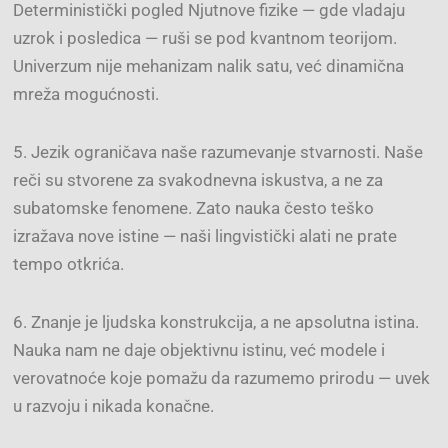
Deterministički pogled Njutnove fizike — gde vladaju
uzrok i posledica — ruši se pod kvantnom teorijom.
Univerzum nije mehanizam nalik satu, već dinamična
mreža mogućnosti.
5. Jezik ograničava naše razumevanje stvarnosti. Naše
reči su stvorene za svakodnevna iskustva, a ne za
subatomske fenomene. Zato nauka često teško
izražava nove istine — naši lingvistički alati ne prate
tempo otkrića.
6. Znanje je ljudska konstrukcija, a ne apsolutna istina.
Nauka nam ne daje objektivnu istinu, već modele i
verovatnoće koje pomažu da razumemo prirodu — uvek
u razvoju i nikada konačne.