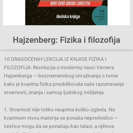
Hajzenberg: Fizika i filozofija
10 DRAGOCENIH LEKCIJA IZ KNJIGE FIZIKA I
FILOZOFIJA: Revolucija u modernoj nauci Vernera
Hajzenberga — bezvremenskog istraživanja o tome
kako je kvantna fizika preoblikovala naše razumevanje
stvarnosti, znanja i samog ljudskog mišljenja.
1. Stvarnost nije toliko neupitna koliko izgleda. Na
kvantnom nivou materija se ponaša nepredvidivo —
čestice mogu da se ponašaju kao talasi, a njihova