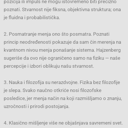
pozicija ili impuls ne mogu istovremeno biti precizno
poznati. Stvarnost nije fiksna, objektivna struktura; ona
je fluidna i probabilistička.
2. Posmatranje menja ono što posmatra. Poznati
princip neodređenosti pokazuje da sam čin merenja na
kvantnom nivou menja ponašanje sistema. Hajzenberg
sugeriše da ovo nije ograničeno samo na fiziku — naše
percepcije i izbori oblikuju našu stvarnost.
3. Nauka i filozofija su nerazdvojne. Fizika bez filozofije
je slepa. Svako naučno otkriće nosi filozofske
posledice, jer menja način na koji razmišljamo o znanju,
uzročnosti i prirodi postojanja.
4. Klasično mišljenje više ne objašnjava savremeni svet.