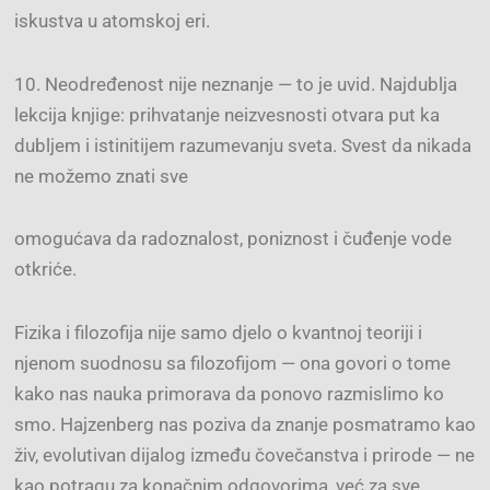
iskustva u atomskoj eri.
10. Neodređenost nije neznanje — to je uvid. Najdublja
lekcija knjige: prihvatanje neizvesnosti otvara put ka
dubljem i istinitijem razumevanju sveta. Svest da nikada
ne možemo znati sve
omogućava da radoznalost, poniznost i čuđenje vode
otkriće.
Fizika i filozofija nije samo djelo o kvantnoj teoriji i
njenom suodnosu sa filozofijom — ona govori o tome
kako nas nauka primorava da ponovo razmislimo ko
smo. Hajzenberg nas poziva da znanje posmatramo kao
živ, evolutivan dijalog između čovečanstva i prirode — ne
kao potragu za konačnim odgovorima, već za sve