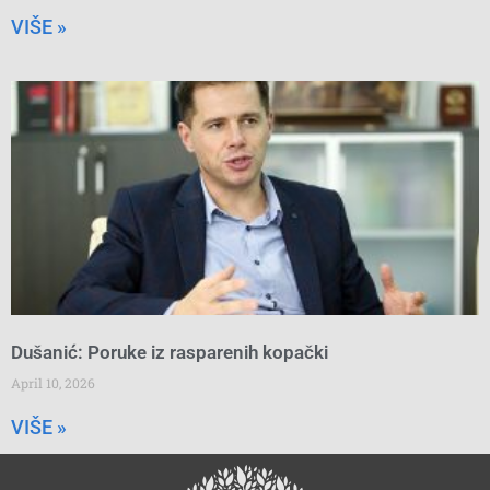
VIŠE »
Dušanić: Poruke iz rasparenih kopački
April 10, 2026
VIŠE »