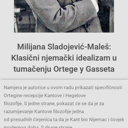
Milijana Sladojević-Maleš:
Klasični njemački idealizam u
tumačenju Ortege y Gasseta
Namjera je autorice u ovom radu prikazati specifičnosti
Ortegine recepcije Kantove i Hegelove
filozofije. S jedne strane, pokazat će se da je za
razumijevanje Kantove filozofije jedna
od presudnih činjenica ta da je Kant bio Nijemac i čovjek
modernog doba. S druge strane,