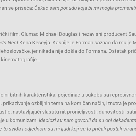
man se priseća:
Čekao sam ponudu koja bi mi mogla promeniti
ički film. Glumac Michael Douglas i nezavisni producent Sa
o’s Nest
Kena Keseyja. Kasnije je Forman saznao da mu je 
 Čehoslovačke, jer nikada nije došla do Formana. Ostatak pr
 kinematografije…
cini bitnih karakteristika: pojedinac u sukobu sa represivno
j. prikazivanje ozbiljnih tema na komičan način, iznutra je
io, nastavljajući vlastitu nit pronicljivosti, duhovitosti, sat
enje u komunizam:
Ideolozi su nam govorili da su oni dekadentn
 to sviđa i odjednom su mi ljudi koji su to pričali postali stran