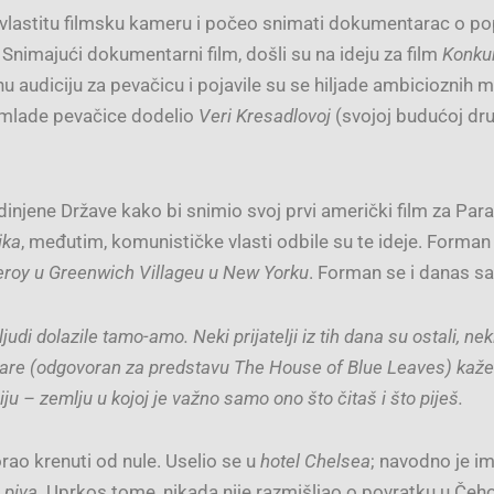
 vlastitu filmsku kameru i počeo snimati dokumentarac o 
. Snimajući dokumentarni film, došli su na ideju za film
Konku
nu audiciju za pevačicu i pojavile su se hiljade ambicioznih 
u mlade pevačice dodelio
Veri Kresadlovoj
(svojoj budućoj dru
njene Države kako bi snimio svoj prvi američki film za Para
ika
, međutim, komunističke vlasti odbile su te ideje. Forman
eroy u Greenwich Villageu u New Yorku
. Forman se i danas s
di dolazile tamo-amo. Neki prijatelji iz tih dana su ostali, neki 
are (odgovoran za predstavu The House of Blue Leaves) kaže 
u – zemlju u kojoj je važno samo ono što čitaš i što piješ.
ao krenuti od nule. Uselio se u
hotel Chelsea
; navodno je i
 piva
. Uprkos tome, nikada nije razmišljao o povratku u Čeh