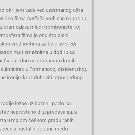
 pod okriljem tada već uzdrmanog ultra
vi deo filma
Audicija
vodi nas na probu
 sramežljivi, mladi trombonista koji
tmosfera filma je ono što pleni
skim vrednostima za koje se vredi
 apsurdnima i smešnima u dodiru sa
afor
zajedno sa stotinama drugih
 kulminirati u Formanovoj disidentskoj,
 ironije, kroz duhoviti otpor jednog
 radije ležao uz bazen i pazio na
otac neprestano drži predavanja, a
leta u malom češkom gradu ranih
osećanja nastalih pobuna među