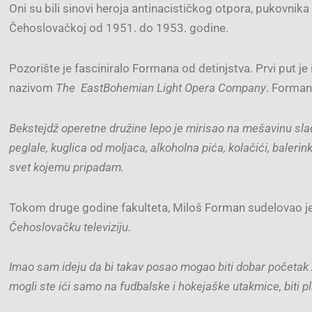
Oni su bili sinovi heroja antinacističkog otpora, pukovnik
Čehoslovačkoj od 1951. do 1953. godine.
Pozorište je fasciniralo Formana od detinjstva. Prvi put je 
nazivom
The
East
Bohemian Light Opera Company
. Forman
Bekstejdž operetne družine lepo je mirisao na mešavinu slados
peglale, kuglica od moljaca, alkoholna pića, kolačići, bale
svet kojemu pripadam.
Tokom druge godine fakulteta, Miloš Forman sudelovao je 
Čehoslovačku televiziju.
Imao sam ideju da bi takav posao mogao biti dobar početak z
mogli ste ići samo na fudbalske i hokejaške utakmice, biti p