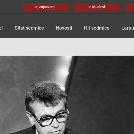
e-zaposleni
e-student
ci
Citat sedmice
Novosti
Hit sedmice
Larpu