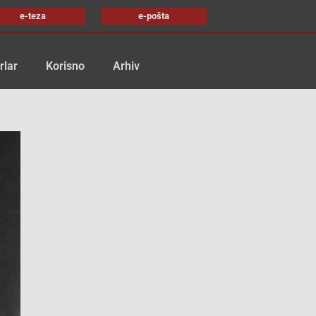
e-teza
e-pošta
rlar
Korisno
Arhiv