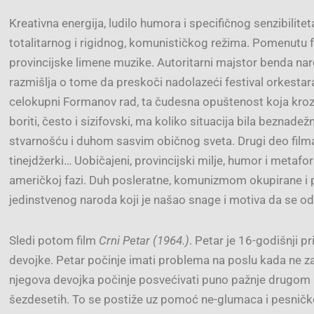
Kreativna energija, ludilo humora i specifičnog senzibilit
totalitarnog i rigidnog, komunističkog režima. Pomenutu 
provincijske limene muzike. Autoritarni majstor benda nar
razmišlja o tome da preskoči nadolazeći festival orkestara 
celokupni Formanov rad, ta čudesna opuštenost koja kroz
boriti, često i sizifovski, ma koliko situacija bila bezna
stvarnošću i duhom sasvim običnog sveta. Drugi deo filma 
tinejdžerki… Uobičajeni, provincijski milje, humor i metaf
američkoj fazi. Duh posleratne, komunizmom okupirane i 
jedinstvenog naroda koji je našao snage i motiva da se o
Sledi potom film
Crni Petar (1964.)
. Petar je 16-godišnji p
devojke. Petar počinje imati problema na poslu kada ne z
njegova devojka počinje posvećivati ​​puno pažnje drugom p
šezdesetih. To se postiže uz pomoć ne-glumaca i pesnič