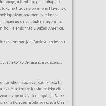
 okupacije, a Gestapo ga je uhapsio
k lokalne trgovine po imenu Havranek
ranek ispitivan, spomenuo je imena
 ubijeni su u nacističkim logorima,
n, koji je emigrirao u Južnu Ameriku.
 plinske kompanije u Časlavu po imenu
lo je nekoliko dečaka koji su izgubili
je porodice. Zbog velikog iznosa tih
čka elita i stara kapitalistička elita
znao svoje doživotne prijatelje
Ivana
kolskim kolegama bila su i
braća Masin
.