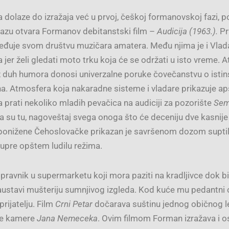
eta dolaze do izražaja već u prvoj, češkoj formanovskoj fazi,
fazu otvara Formanov debitanstski film –
Audicija (1963.).
Pr
eđuje svom društvu muzičara amatera. Među njima je i Vlada,
jer želi gledati moto trku koja će se održati u isto vreme. A
 duh humora donosi univerzalne poruke čovečanstvu o istin
dežna. Atmosfera koja nakaradne sisteme i vladare prikazuje
prati nekoliko mladih pevačica na audiciji za pozorište
Sem
ora su tu, nagoveštaj svega onoga što će deceniju dve kasnije
ponižene Čehoslovačke prikazan je savršenom dozom suptilne
dupre opštem ludilu režima.
ripravnik u supermarketu koji mora paziti na kradljivce dok bi
austavi mušteriju sumnjivog izgleda. Kod kuće mu pedantni 
rijatelju. Film
Crni Petar
dočarava suštinu jednog običnog 
ke kamere
Jana Nemeceka
. Ovim filmom Forman izražava i 