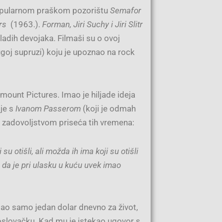
popularnom praškom pozorištu
Semafor
rs
(1963.).
Forman, Jiri Suchy i Jiri Slitr
mladih devojaka. Filmaši su o ovoj
goj supruzi) koju je upoznao na rock
mount Pictures. Imao je hiljade ideja
 je s
Ivanom Passerom
(koji je odmah
a zadovoljstvom priseća tih vremena:
su otišli, ali možda ih ima koji su otišli
da je pri ulasku u kuću uvek imao
mao samo jedan dolar dnevno za život,
oslovačku. Kad mu je istekao ugovor s