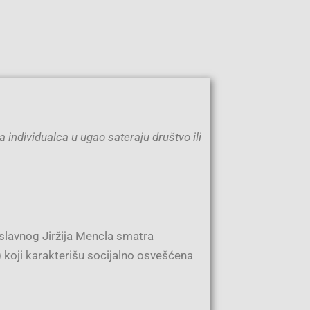
a individualca u ugao sateraju društvo ili
 slavnog Jiržija Mencla smatra
 koji karakterišu socijalno osvešćena