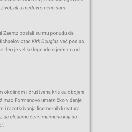
 život, ali u međuvremenu sam
ul Zaentz poslali su mu ponudu da
Michaelov otac
Kirk Douglas
već poslao
iče deo je velike legende o jednom od
m okolinom i društvena kritika, obojeni
 prožimao Formanovo umetničko viđenje
ire i razotkrivanja licemernih kreatura.
i, da gledamo četiri majmuna koji su
ci
.