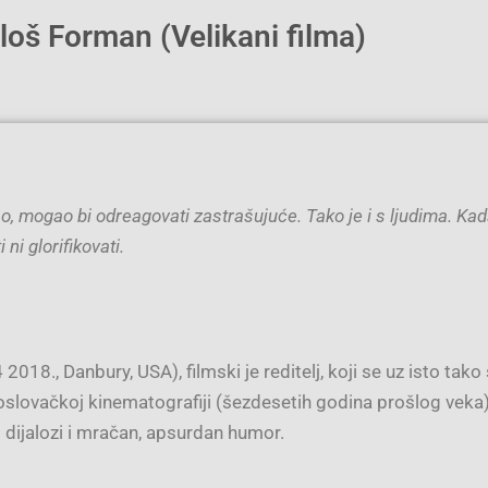
loš Forman (Velikani filma)
gao, mogao bi odreagovati zastrašujuće. Tako je i s ljudima. Kad
ni glorifikovati.
18., Danbury, USA), filmski je reditelj, koji se uz isto tako
slovačkoj kinematografiji (šezdesetih godina prošlog veka)
dijalozi i mračan, apsurdan humor.