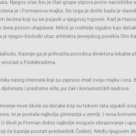
brata. Njegov otac bio je član grupe otpora protiv nacističke
šena je i Formanova majka. Do toga je došlo kada je vlasni
im lecima koji su se pojavili u njegovoj trgovini. Kad je Hav
žene potom uhapšene. Miloš je roditelje izgubio kao dečak;
 je njegov biološki otac arhitekta jevrejskog porekla Oto Ka
 Nahodu. Kasnije ga je prihvatila porodica direktora lokalne
u siročad u Podebradima.
ika našeg internata koji su zapravo imali svoju majku i oca. Bi
a, diplomata i predratne elite, pa čak i komunističkih kadrova
.
snivanje nove škole za dečake koji su tokom rata izgubili svo
re, te je postala najbolja gimnazija u zemlji. I nova komunisti
i. U školi je Forman dobio najbolje moguće obrazovanje i upo
oji će kasnije postati predsednik Češke). Među njegovim š