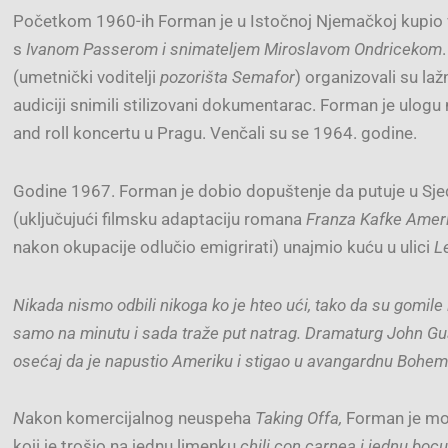
Početkom 1960-ih Forman je u Istočnoj Njemačkoj kupio
s
Ivanom Passerom i snimateljem Miroslavom Ondricekom
(umetnički voditelji
pozorišta Semafor
) organizovali su laž
audiciji snimili stilizovani dokumentarac. Forman je ulog
and roll koncertu u Pragu. Venčali su se 1964. godine.
Godine 1967. Forman je dobio dopuštenje da putuje u Sjedi
(uključujući filmsku adaptaciju romana
Franza Kafke
Amer
nakon okupacije odlučio emigrirati) unajmio kuću u ulici
L
Nikada nismo odbili nikoga ko je hteo ući, tako da su gomile lju
samo na minutu i sada traže put natrag. Dramaturg John Gu
osećaj da je napustio Ameriku i stigao u avangardnu ​​Bohemij
N
akon komercijalnog neuspeha
Taking Offa
,
Forman je mor
koji je trošio na jednu limenku
chili con carnea i jednu bocu