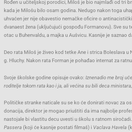
Rođen u učiteljskoj porodici, Miloš je bio najmlađi od tri 
kada je Milošu bilo osam godina. Nedugo nakon toga uhap
uhvaćen jer nije obavestio nemačke oficire o antinacističk
dvanaest žena (uključujući gospođu Formanovu). Sve su te 
otac u Buhenvaldu, a majka u Aušvicu. Kasnije je saznao da
Deo rata Miloš je živeo kod tetke Ane i strica Boleslava u
g. Hluchy. Nakon rata Forman je pohađao internat za ratn
Svoje školske godine opisuje ovako:
Iznenadio me broj učen
roditelje tokom rata kao i ja, ali većina su bili deca ministar
Političke stranke naticale su se ko će donirati novac za o
donacija, direktor je mogao priuštiti da ima najbolje profeso
nastojale bi vlastitu decu uvesti u školu s ratnom siročad
Passera
(koji će kasnije postati filmaš) i
Vaclava Havela
(k