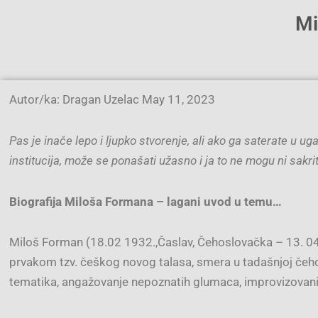
Mi
Autor/ka: Dragan Uzelac May 11, 2023
Pas je inače lepo i ljupko stvorenje, ali ako ga saterate u u
institucija, može se ponašati užasno i ja to ne mogu ni sakriti 
Biografija Miloša Formana – lagani uvod u temu…
Miloš Forman (18.02 1932.,Časlav, Čehoslovačka – 13. 04 20
prvakom tzv. češkog novog talasa, smera u tadašnjoj čeho
tematika, angažovanje nepoznatih glumaca, improvizovani 