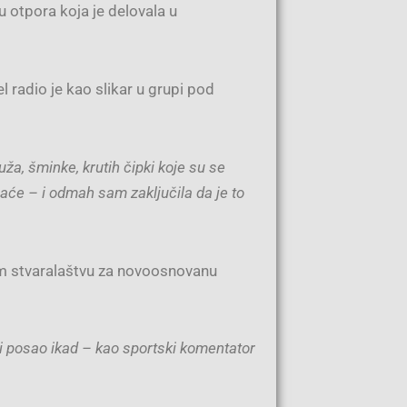
u otpora koja je delovala u
l radio je kao slikar u grupi pod
uža, šminke, krutih čipki koje su se
aće – i odmah sam zaključila da je to
om stvaralaštvu za novoosnovanu
ji posao ikad – kao sportski komentator