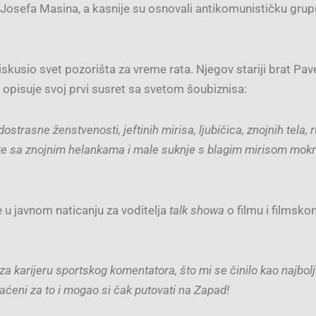
a Josefa Masina, a kasnije su osnovali antikomunističku grup
iskusio svet pozorišta za vreme rata. Njegov stariji brat Pave
 opisuje svoj prvi susret sa svetom šoubiznisa:
trasne ženstvenosti, jeftinih mirisa, ljubičica, znojnih tela, r
rinke sa znojnim helankama i male suknje s blagim mirisom mokr
u javnom naticanju za voditelja
talk showa
o filmu i filmsk
a karijeru sportskog komentatora, što mi se činilo kao najbol
laćeni za to i mogao si čak putovati na Zapad!