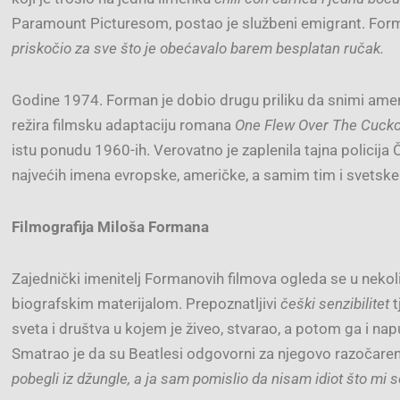
Paramount Picturesom, postao je službeni emigrant. For
priskočio za sve što je obećavalo barem besplatan ručak.
Godine 1974. Forman je dobio drugu priliku da snimi amer
režira filmsku adaptaciju romana
One Flew Over The Cucko
istu ponudu 1960-ih. Verovatno je zaplenila tajna policija
najvećih imena evropske, američke, a samim tim i svetske
Filmografija Miloša Formana
Zajednički imenitelj Formanovih filmova ogleda se u nekoli
biografskim materijalom. Prepoznatljivi
češki senzibilitet
t
sveta i društva u kojem je živeo, stvarao, a potom ga i napust
Smatrao je da su Beatlesi odgovorni za njegovo razočar
pobegli iz džungle, a ja sam pomislio da nisam idiot što mi se