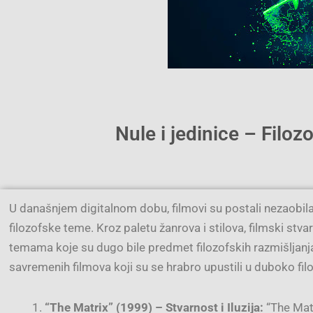
Nule i jedinice – Filo
U današnjem digitalnom dobu, filmovi su postali nezaobila
filozofske teme. Kroz paletu žanrova i stilova, filmski stva
temama koje su dugo bile predmet filozofskih razmišljanja. 
savremenih filmova koji su se hrabro upustili u duboko filo
“The Matrix” (1999) – Stvarnost i Iluzija:
“The Matr