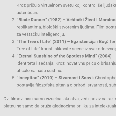
Kroz priču o virtuelnom svetu koji kontroliše ljudsk
autentičan.
“Blade Runner” (1982) – Veštački Život i Moralno
replikantima, biološki stvorenim ljudima. Film postav
za veštačku inteligenciju.
“The Tree of Life” (2011) – Egzistencija i Bog:
Ter
Tree of Life” koristi slikovite scene iz svakodnevno
“Eternal Sunshine of the Spotless Mind” (2004) – 
identiteta i sećanja. Kroz inovativnu priču o brisanj
uticalo na našu suštinu.
“Inception” (2010) – Stvarnost i Snovi:
Christopher
postavlja filozofska pitanja o prirodi stvarnosti, sub
Ovi filmovi nisu samo vizuelna iskustva, već i poziv na raz
platnu ne samo da pruža gledaocima priliku za intelektualno