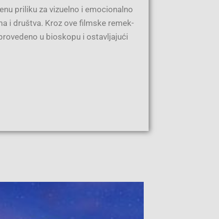
venu priliku za vizuelno i emocionalno
 uma i društva. Kroz ove filmske remek-
provedeno u bioskopu i ostavljajući