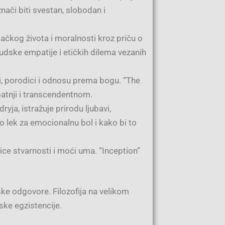
nači biti svestan, slobodan i
tačkog života i moralnosti kroz priču o
ljudske empatije i etičkih dilema vezanih
i, porodici i odnosu prema bogu. “The
 patnji i transcendentnom.
yja, istražuje prirodu ljubavi,
ao lek za emocionalnu bol i kako bi to
nice stvarnosti i moći uma. “Inception”
ske odgovore. Filozofija na velikom
ske egzistencije.