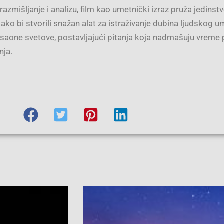
 razmišljanje i analizu, film kao umetnički izraz pruža jedinst
u kako bi stvorili snažan alat za istraživanje dubina ljudskog
saone svetove, postavljajući pitanja koja nadmašuju vreme 
nja.