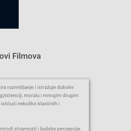
tovi Filmova
ra razmišljanje i istražuje duboke
j egzistenciji, moralu i mnogim drugim
stičući nekoliko klasičnih i
irodi stvarnosti i ljudske percepcije.