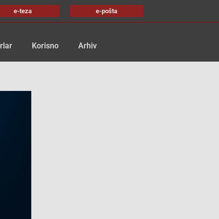
e-teza
e-pošta
rlar
Korisno
Arhiv