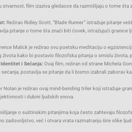
u stvarnost, film izaziva gledaoce da razmišljaju o tome šta z
st:
Režirao Ridley Scott, “Blade Runner” istražuje pitanje veš
lja pitanje o tome šta znači biti čovek, istražujući granice 
rence Malick je režirao ovu poetsku meditaciju o egzistencij
g života kako bi postavio filozofska pitanja o smislu života,
Identitet i Sećanja:
Ovaj film, režiran od strane Michela Gondr
u sećanja, postavlja se pitanje da li bismo izabrali zaborav k
 Nolan je režirao ovaj mind-bending triler koji istražuje gra
jektivnosti i dubini ljudskih snova.
mišljanje o suštinskim pitanjima koja često zahtevaju filozof
 zadovoljstvo, već i otvara vrata razmatranju šire slike ljud