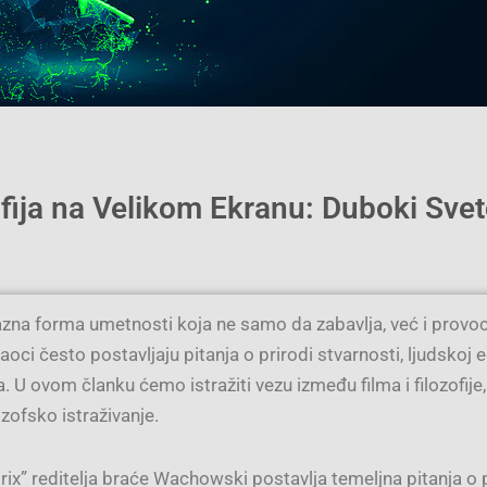
zofija na Velikom Ekranu: Duboki Sve
zna forma umetnosti koja ne samo da zabavlja, već i provoci
raoci često postavljaju pitanja o prirodi stvarnosti, ljudsko
U ovom članku ćemo istražiti vezu između filma i filozofije, i
zofsko istraživanje.
ix” reditelja braće Wachowski postavlja temeljna pitanja o pr