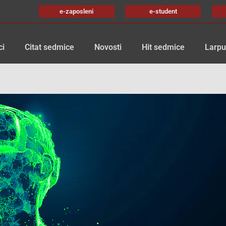
e-zaposleni
e-student
ci
Citat sedmice
Novosti
Hit sedmice
Larpu