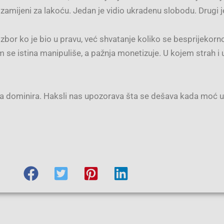
 zamijeni za lakoću. Jedan je vidio ukradenu slobodu. Drugi 
zbor ko je bio u pravu, već shvatanje koliko se besprijekorno 
 se istina manipuliše, a pažnja monetizuje. U kojem strah i 
a dominira. Haksli nas upozorava šta se dešava kada moć u