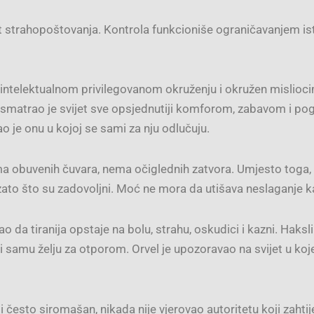
t strahopoštovanja. Kontrola funkcioniše ograničavanjem is
 intelektualnom privilegovanom okruženju i okružen mislioci
osmatrao je svijet sve opsjednutiji komforom, zabavom i pog
o je onu u kojoj se sami za nju odlučuju.
ama obuvenih čuvara, nema očiglednih zatvora. Umjesto toga, t
ć zato što su zadovoljni. Moć ne mora da utišava neslaganje 
ao da tiranija opstaje na bolu, strahu, oskudici i kazni. Haksl
ti samu želju za otporom. Orvel je upozoravao na svijet u koj
iv i često siromašan, nikada nije vjerovao autoritetu koji zahti