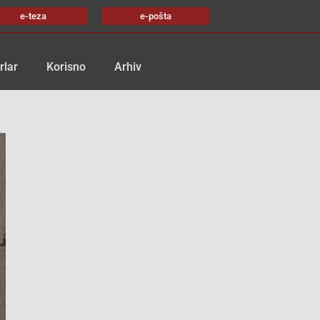
e-teza
e-pošta
rlar
Korisno
Arhiv