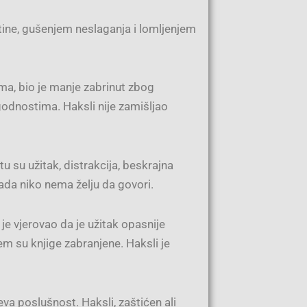
tine, gušenjem neslaganja i lomljenjem
ma, bio je manje zabrinut zbog
odnostima. Haksli nije zamišljao
u su užitak, distrakcija, beskrajna
kada niko nema želju da govori.
i je vjerovao da je užitak opasnije
em su knjige zabranjene. Haksli je
jeva poslušnost. Haksli, zaštićen ali