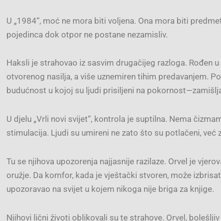
U „1984“, moć ne mora biti voljena. Ona mora biti predme
pojedinca dok otpor ne postane nezamisliv.
Haksli je strahovao iz sasvim drugačijeg razloga. Rođen u
otvorenog nasilja, a više uznemiren tihim predavanjem. P
budućnost u kojoj su ljudi prisiljeni na pokornost—zamišlja
U djelu „Vrli novi svijet“, kontrola je suptilna. Nema čizm
stimulacija. Ljudi su umireni ne zato što su potlačeni, ve
Tu se njihova upozorenja najjasnije razilaze. Orvel je vjerov
oružje. Da komfor, kada je vještački stvoren, može izbrisa
upozoravao na svijet u kojem nikoga nije briga za knjige.
Njihovi lični životi oblikovali su te strahove. Orvel, bolešlj