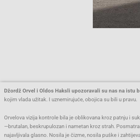
Džordž Orvel i Oldos Haksli upozoravali su nas na istu b
kojim vlada užitak. I uznemirujuće, obojica su bili u pravu.
Orvelova vizija kontrole bila je oblikovana kroz patnju i 
—brutalan, beskrupulozan i nametan kroz strah. Posmatrao je
najavljivala glasno. Nosila je čizme, nosila puške i zahtije