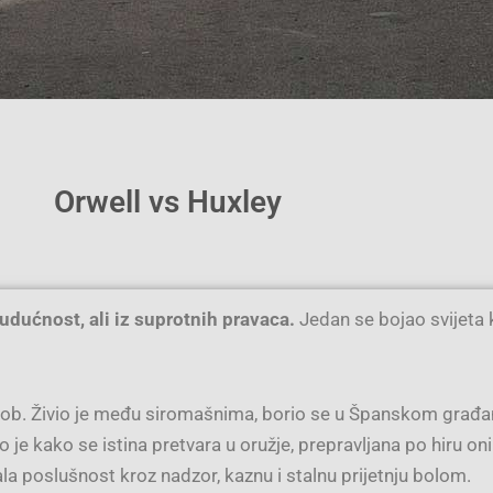
Orwell vs Huxley
udućnost, ali iz suprotnih pravaca.
Jedan se bojao svijeta k
sukob. Živio je među siromašnima, borio se u Španskom građan
 kako se istina pretvara u oružje, prepravljana po hiru onih n
vala poslušnost kroz nadzor, kaznu i stalnu prijetnju bolom.