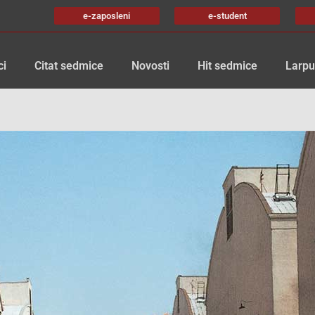
e-zaposleni
e-student
ci
Citat sedmice
Novosti
Hit sedmice
Larpu