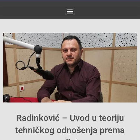
Skip
to
content
Radinković – Uvod u teoriju
tehničkog odnošenja prema