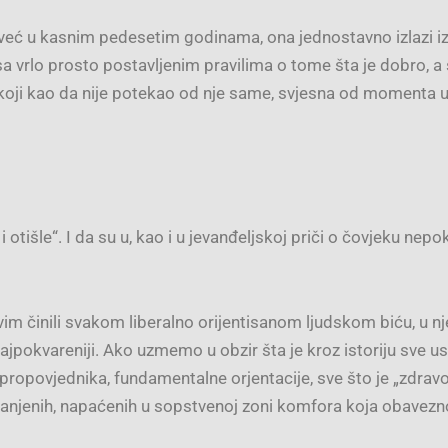
eć u kasnim pedesetim godinama, ona jednostavno izlazi iz 
u sa vrlo prosto postavljenim pravilima o tome šta je dobro, a
koji kao da nije potekao od nje same, svjesna od momenta u 
tišle“. I da su u, kao i u jevanđeljskoj priči o čovjeku nep
vim činili svakom liberalno orijentisanom ljudskom biću, u n
okvareniji. Ako uzmemo u obzir šta je kroz istoriju sve usp
propovjednika, fundamentalne orjentacije, sve što je „zdra
ranjenih, napaćenih u sopstvenoj zoni komfora koja obavezno