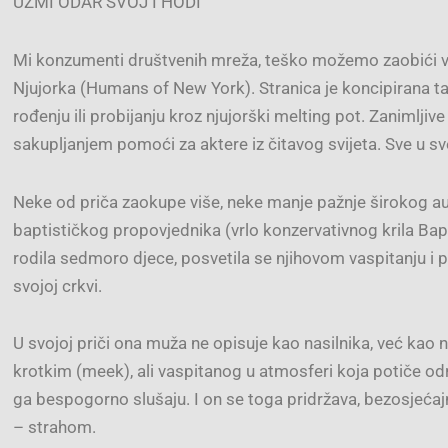
UZMI ODAR SVOJ I HODI
Mi konzumenti društvenih mreža, teško možemo zaobići vr
Njujorka (Humans of New York). Stranica je koncipirana ta
rođenju ili probijanju kroz njujorški melting pot. Zanimljiv
sakupljanjem pomoći za aktere iz čitavog svijeta. Sve u sve
Neke od priča zaokupe više, neke manje pažnje širokog au
baptističkog propovjednika (vrlo konzervativnog krila Bapti
rodila sedmoro djece, posvetila se njihovom vaspitanju i po
svojoj crkvi.
U svojoj priči ona muža ne opisuje kao nasilnika, već kao 
krotkim (meek), ali vaspitanog u atmosferi koja potiče od
ga bespogorno slušaju. I on se toga pridržava, bezosjećaj
– strahom.