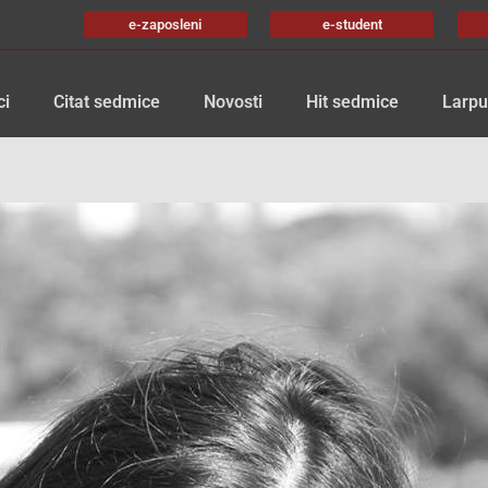
e-zaposleni
e-student
ci
Citat sedmice
Novosti
Hit sedmice
Larpu