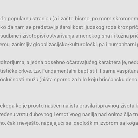
lo popularnu stranicu (a i zašto bismo, po mom skromnom s
ko da nam se predstavlja šarolikost ljudskog roda kroz priče
e sudbine i životopisi ostvarivanja američkog sna ili tužna p
mu, zanimljiv globalizacijsko-kulturološki, pa i humanitarni 
ditorijuma, a jedna posebno očaravajućeg karaktera je, ned
stičke crkve, tzv. Fundamentalni baptisti). I sama vaspitana 
slušnosti mužu (ništa sporno za bilo koju hrišćansku denomina
nekoga ko je prosto naučen na ista pravila ispravnog života
ređenu vrstu duhovnog i emotivnog nasilja nad onima čija tre
no, čak i nevješto, napajajući se ideološkim izvorom sa koga