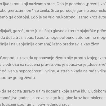
o ljudskosti koji nazivamo srce. Ono je posebno „prevrtljivo“
ako „nerazumnom“ se činila. Srce poručuje gomilu besmislic
mo ga dostojni. Ego je se vrlo mukotrpno i samo kroz autent
jući, gazeći, srce (u slučaju glavne akterke njujorške priče, o
 da duša traži spas. I zaista, noge potpuno autonomno mogu 
šnija i najuspješnija obmana) lažno predstavlja kao život.
e Gospod i ukaza da spasavanje života nije prosto izbjegavan
 u odnosu na naučena pravila, ono je spasavanje „duše žive“ iz
 očuvanja neporočnosti i vrline. A strah nikada ne rađa vrlinu
zaborav golog života.
 da se ocrta upravo u tim nogama koje same idu. Ljudskom 
esnošljivo gadna i surova za ego koji gine kroz besmislena t
logičniji izbor uma i povrijeđenog srca.