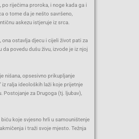
, po riječima proroka, i noge kada ga i
a o tome da je nešto savršeno,
ičnu askezu istjeruje iz srca.
na ostavlja djecu i cijeli život pati za
da povedu dušu živu, izvode je iz njoj
je nišana, opsesivno prikupljanje
 ralja ideoloških laži koje prijetnje
. Postojanje za Drugoga (tj. ljubav),
biću koje svjesno hrli u samouništenje
akmičenja i traži svoje mjesto. Težnja