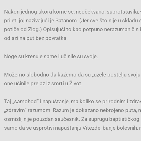
Nakon jednog ukora kome se, neočekvano, suprotstavila, v
prijeti joj nazivajući je Satanom. (Jer sve što nije u sklad
potiče od Zlog.) Opisujući to kao potpuno nerazuman čin 
odlazi na put bez povratka.
Noge su krenule same i učinile su svoje.
Možemo slobodno da kažemo da su „uzele postelju svoju i o
one učinile prelaz iz smrti u Život.
Taj „samohod“ i napuštanje, ma koliko se prirodnim i zdra
„zdravim“ razumom. Razum je dokazano nebrojeno puta, najp
osmisli, nije pouzdan saučesnik. Za suprugu baptističkog 
samo da se usprotivi napuštanju Vitezde, banje bolesnih, 