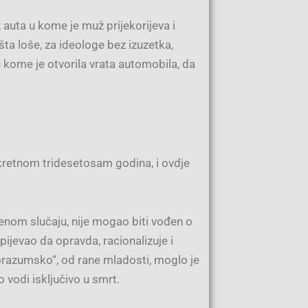
auta u kome je muž prijekorijeva i
 šta loše, za ideologe bez izuzetka,
kome je otvorila vrata automobila, da
okretnom tridesetosam godina, i ovdje
jenom slučaju, nije mogao biti vođen o
ijevao da opravda, racionalizuje i
vorazumsko“, od rane mladosti, moglo je
 vodi isključivo u smrt.