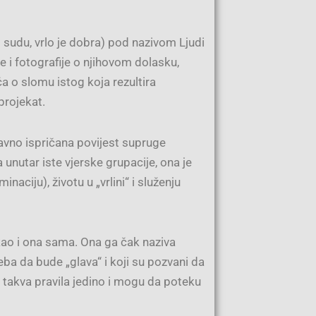
udu, vrlo je dobra) pod nazivom Ljudi
 i fotografije o njihovom dolasku,
riča o slomu istog
koja rezultira
projekat.
avno ispričana povijest supruge
unutar iste vjerske grupacije, ona je
ciju), životu u „vrlini“ i služenju
 kao i ona sama. Ona ga čak naziva
ba da bude „glava“ i koji su pozvani da
 takva pravila jedino i mogu da poteku