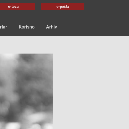
e-teza
e-pošta
rlar
Korisno
Arhiv