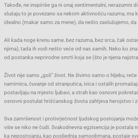
Takođe, ne inspiriše ga ni onaj sentimentalni, nerazumni di
slušaju to je povezano sa nekom aktivnošću razuma, ma k
idealno (makar samo za mene), da nešto zaslužujemo, da s
Ali kada noge krenu same, bez razuma, bez srca, čak ostavlja
njima), tada ih vodi nešto veće od nas samih. Neko ko zna
od postanka neprirodne smrti koja se (što je njena najstra
Život nije samo „goli“ život. Ne živimo samo o hljebu, reč
namirnica, čuvanje od stranputica, ivica i ostalih promašaja
postavljaju na mjesto ljubavi, a strah kao osnovni pokretač
osnovni postulat hrišćanskog života zahtjeva herojstvo i 
Sva zamršenost i protivrječnost ljudskog postojanja može
više se niko ne čudi. Svakodnevna egzisencija je postala n
ka nepostojanju, kao posljednja samoobmana, postaje sve 