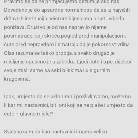
Pravimo se da ne primjećujemo bezumlje oko nas.
Dovedeno je do apsurdne normalnosti da se iz najviših
državnih institucija neistomišljenicima prijeti, vrijeđa i
ponižava. Društvo je od nas napravilo nijeme
posmatrače, koji skreću pogled pred manipulacijom,
ćute pred nepravdom i smatraju da je pokornost vrlina.
Glas razuma se teško probija, a svako drugačije
mišljenje ugušeno je u začetku. Ljudi ćute i trpe, dijeleći
svoje misli samo sa sebi bliskima i u sigurnim
krugovima.
Ipak, umjesto da se uklopimo i preživljavamo, možemo
li bar mi, nastavnici, biti oni koji se ne plaše i umjesto da
ćute – glasno misle!?
Svjesna sam da kao nastavnici imamo veliku