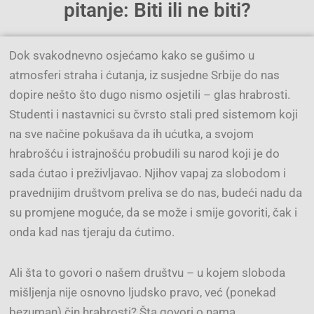
pitanje: Biti ili ne biti?
Dok svakodnevno osjećamo kako se gušimo u
atmosferi straha i ćutanja, iz susjedne Srbije do nas
dopire nešto što dugo nismo osjetili – glas hrabrosti.
Studenti i nastavnici su čvrsto stali pred sistemom koji
na sve načine pokušava da ih ućutka, a svojom
hrabrošću i istrajnošću probudili su narod koji je do
sada ćutao i preživljavao. Njihov vapaj za slobodom i
pravednijim društvom preliva se do nas, budeći nadu da
su promjene moguće, da se može i smije govoriti, čak i
onda kad nas tjeraju da ćutimo.
Ali šta to govori o našem društvu – u kojem sloboda
mišljenja nije osnovno ljudsko pravo, već (ponekad
bezuman) čin hrabrosti? Šta govori o nama,