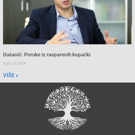
Dušanić: Poruke iz rasparenih kopački
April 10, 2026
VIŠE »