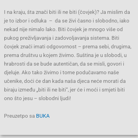
I na kraju, šta znači biti ili ne biti (čovjek)? Ja mislim da
je to izbor i odluka – da se živi časno i slobodno, iako
nekad nije nimalo lako. Biti čovjek je mnogo više od
pukog preživljavanja i zadovoljavanja sistema. Biti
čovjek znači imati odgovornost – prema sebi, drugima,
prema društvu u kojem živimo. Suština je u slobodi, u
hrabrosti da se bude autentičan, da se misli, govori i
djeluje. Ako tako živimo i tome podučavamo naše
učenike, doći će dan kada naša djeca neće morati da
biraju između „biti ili ne biti“, jer će i moći i smjeti biti
ono što jesu – slobodni ljudi!
Preuzetpo sa
BUKA