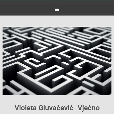
Skip
to
content
Violeta Gluvačević- Vječno