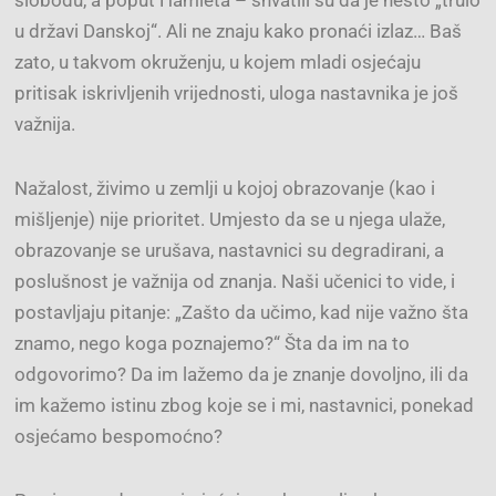
slobodu, a poput Hamleta – shvatili su da je nešto „trulo
u državi Danskoj“. Ali ne znaju kako pronaći izlaz… Baš
zato, u takvom okruženju, u kojem mladi osjećaju
pritisak iskrivljenih vrijednosti, uloga nastavnika je još
važnija.
Nažalost, živimo u zemlji u kojoj obrazovanje (kao i
mišljenje) nije prioritet. Umjesto da se u njega ulaže,
obrazovanje se urušava, nastavnici su degradirani, a
poslušnost je važnija od znanja. Naši učenici to vide, i
postavljaju pitanje: „Zašto da učimo, kad nije važno šta
znamo, nego koga poznajemo?“ Šta da im na to
odgovorimo? Da im lažemo da je znanje dovoljno, ili da
im kažemo istinu zbog koje se i mi, nastavnici, ponekad
osjećamo bespomoćno?