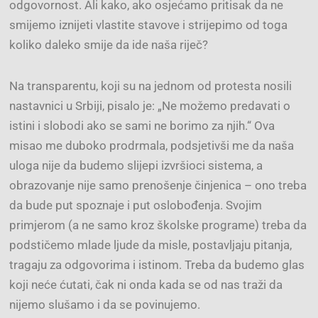
odgovornost. Ali kako, ako osjećamo pritisak da ne
smijemo iznijeti vlastite stavove i strijepimo od toga
koliko daleko smije da ide naša riječ?
Na transparentu, koji su na jednom od protesta nosili
nastavnici u Srbiji, pisalo je: „Ne možemo predavati o
istini i slobodi ako se sami ne borimo za njih.“ Ova
misao me duboko prodrmala, podsjetivši me da naša
uloga nije da budemo slijepi izvršioci sistema, a
obrazovanje nije samo prenošenje činjenica – ono treba
da bude put spoznaje i put oslobođenja. Svojim
primjerom (a ne samo kroz školske programe) treba da
podstičemo mlade ljude da misle, postavljaju pitanja,
tragaju za odgovorima i istinom. Treba da budemo glas
koji neće ćutati, čak ni onda kada se od nas traži da
nijemo slušamo i da se povinujemo.