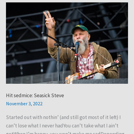
Hit
sedmice:
Seasick
Steve
Hit sedmice: Seasick Steve
November 3, 2022
Started out with nothin’ (and still got most of it left) I
can’t lose what I never hadYou can’t take what I ain’t
gotWhen I’m happy, you won’t make me sadDepending