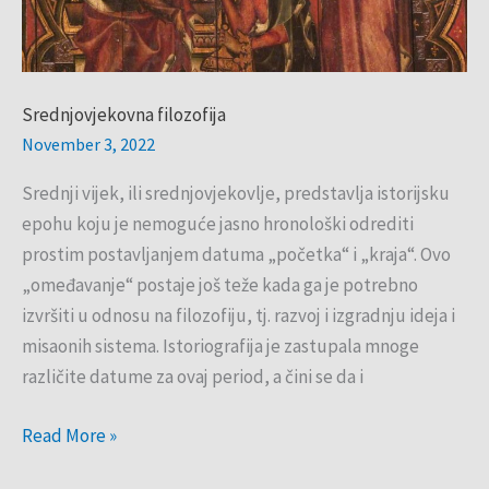
Srednjovjekovna filozofija
November 3, 2022
Srednji vijek, ili srednjovjekovlje, predstavlja istorijsku
epohu koju je nemoguće jasno hronološki odrediti
prostim postavljanjem datuma „početka“ i „kraja“. Ovo
„omeđavanje“ postaje još teže kada ga je potrebno
izvršiti u odnosu na filozofiju, tj. razvoj i izgradnju ideja i
misaonih sistema. Istoriografija je zastupala mnoge
različite datume za ovaj period, a čini se da i
Read More »