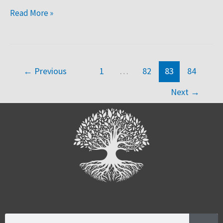
Read More »
←
Previous
1
…
82
83
84
Next
→
Search