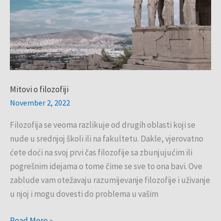
Mitovi o filozofiji
November 2, 2022
Filozofija se veoma razlikuje od drugih oblasti koji se
nude u srednjoj školi ili na fakultetu. Dakle, vjerovatno
ćete doći na svoj prvi čas filozofije sa zbunjujućim ili
pogrešnim idejama o tome čime se sve to ona bavi. Ove
zablude vam otežavaju razumijevanje filozofije i uživanje
u njoj i mogu dovesti do problema u vašim
Read More »