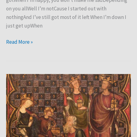
on you allWell I’m notCause I started out with
nothingAnd I’ve still got most of it left When I’m down I
just get upWhen
Read More »
Srednjovjekovna
filozofija