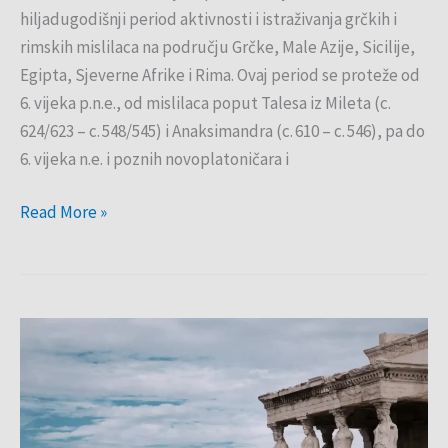
hiljadugodišnji period aktivnosti i istraživanja grčkih i
rimskih mislilaca na području Grčke, Male Azije, Sicilije,
Egipta, Sjeverne Afrike i Rima. Ovaj period se proteže od
6. vijeka p.n.e., od mislilaca poput Talesa iz Mileta (c.
624/623 – c. 548/545) i Anaksimandra (c. 610 – c. 546), pa do
6. vijeka n.e. i poznih novoplatoničara i
Read More »
Mitovi
o
filozofiji