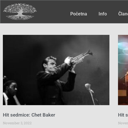
Početna
Info
Član
Hit sedmice: Chet Baker
Hit 
November 3, 2022
Novem