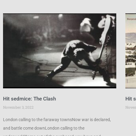
Hit sedmice: The Clash
Hit 
November 3, 2022
Novem
London calling to the faraway townsNow war is declared,
and battle come downLondon calling to the