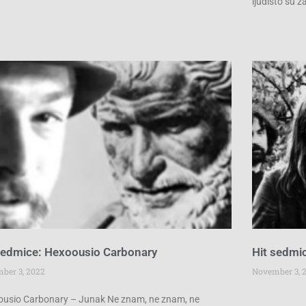
ljudišto su 
sedmice: Hexoousio Carbonary
Hit sedmic
ber 3, 2022
November 3, 
usio Carbonary – Junak Ne znam, ne znam, ne