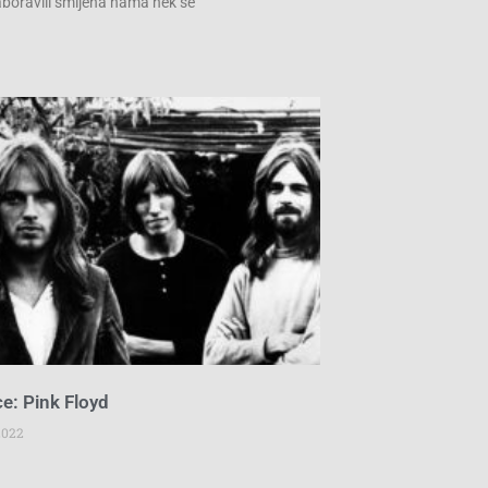
zaboravili smijeha nama nek se
e: Pink Floyd
2022