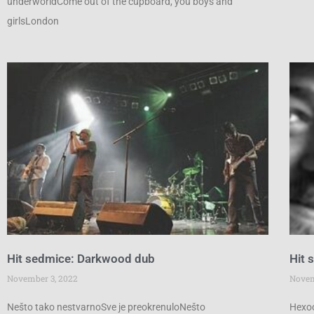
underworldCome out of the cupboard, you boys and
girlsLondon
Hit sedmice: Darkwood dub
Hit 
November 3, 2022
Novem
Nešto tako nestvarnoSve je preokrenuloNešto
Hexoo