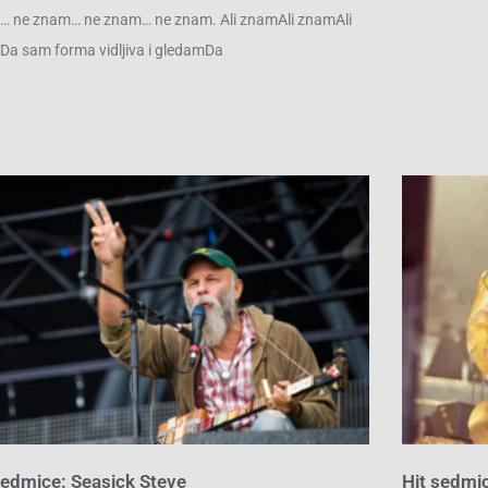
 ne znam… ne znam… ne znam. Ali znamAli znamAli
a sam forma vidljiva i gledamDa
sedmice: Seasick Steve
Hit sedmi