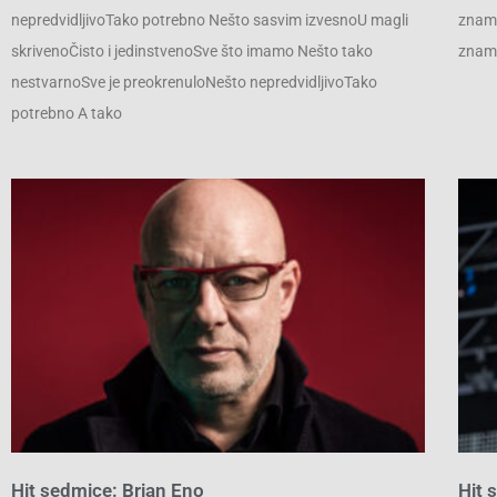
nepredvidljivoTako potrebno Nešto sasvim izvesnoU magli
znam…
skrivenoČisto i jedinstvenoSve što imamo Nešto tako
znamD
nestvarnoSve je preokrenuloNešto nepredvidljivoTako
potrebno A tako
Hit sedmice: Brian Eno
Hit 