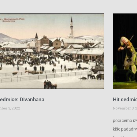
sedmice: Divanhana
Hit sedmi
ber 3, 2022
November 3, 
poći ćemo i
kiše padadrvo