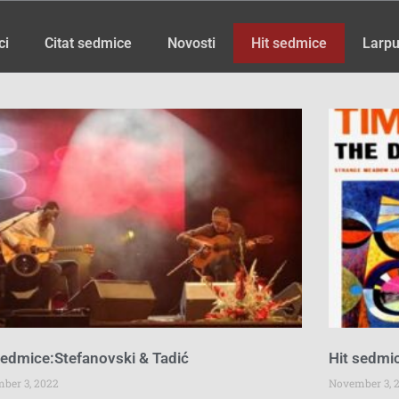
ci
Citat sedmice
Novosti
Hit sedmice
Larpu
Page
Page
Page
Page
Page
Page
Page
sedmice:Stefanovski & Tadić
Hit sedmi
ber 3, 2022
November 3, 