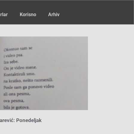
rlar
Korisno
Arhiv
arević: Ponedeljak