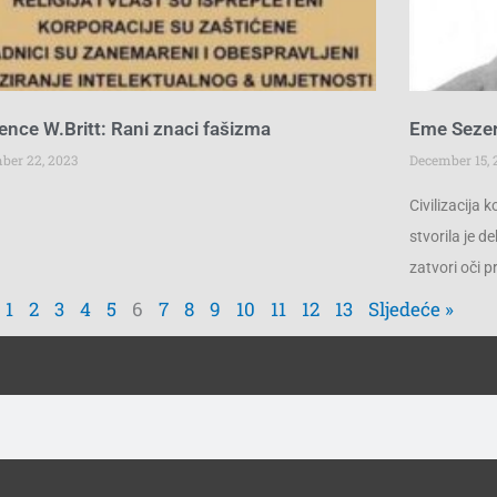
ence W.Britt: Rani znaci fašizma
Eme Sezer 
ber 22, 2023
December 15, 
Civilizacija 
stvorila je de
zatvori oči 
1
2
3
4
5
6
7
8
9
10
11
12
13
Sljedeće »