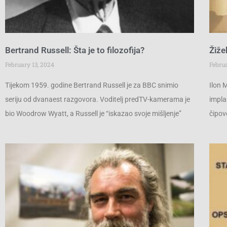
Bertrand Russell: Šta je to filozofija?
Žiže
February 13, 2024
Februa
Tijekom 1959. godine Bertrand Russell je za BBC snimio
Ilon 
seriju od dvanaest razgovora. Voditelj predTV-kamerama je
impla
bio Woodrow Wyatt, a Russell je “iskazao svoje mišljenje”
čipov