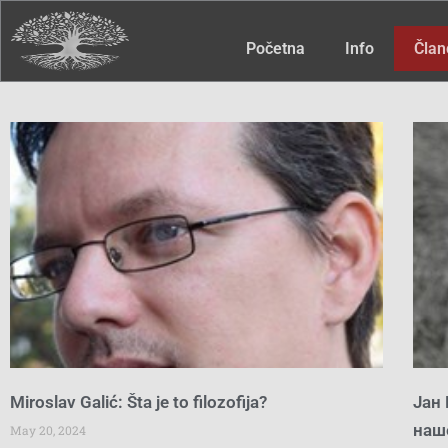
Početna
Info
Član
Miroslav Galić: Šta je to filozofija?
Јан
наш
May 20, 2024