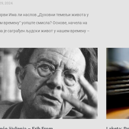
29, 2024
први Има ли наслов „Духовни темељи живота у
м времену“ уопште смисла? Основе, начела на
ма је саграђен људски живот у нашем времену –
eće življenja – Erih From
Laketa: Po