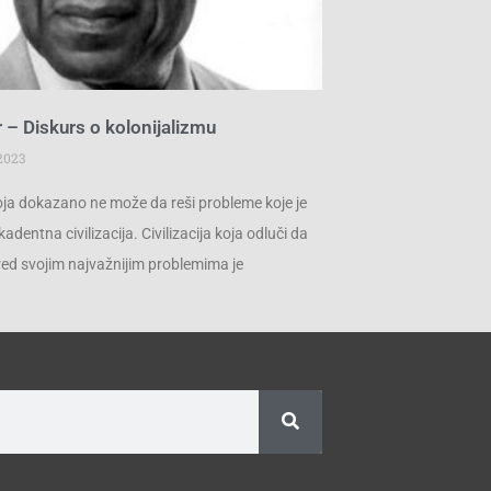
– Diskurs o kolonijalizmu
2023
koja dokazano ne može da reši probleme koje je
kadentna civilizacija. Civilizacija koja odluči da
pred svojim najvažnijim problemima je