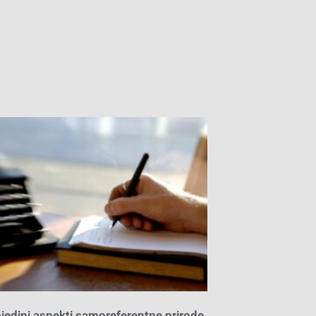
jedini aspekti samoreferentne prirode