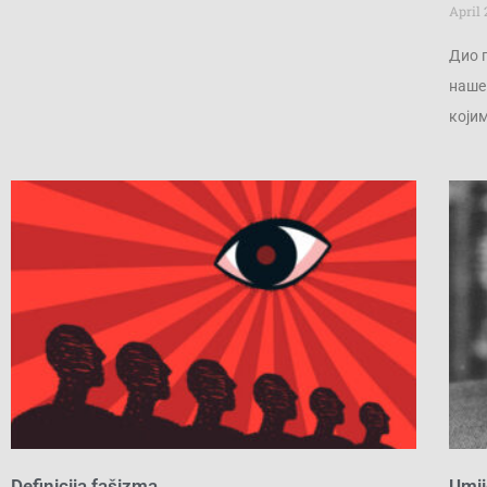
April 
Дио 
наше
који
Definicija fašizma
Umij