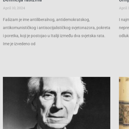
April 10, 2024
April 
Fašizam je ime antiliberalnog, antidemokratskog,
I naj
antikomunističkog i antisocijalističkog svjetonazora, pokreta
nepre
i poretka, koji je postojao u Italiji između dva svjetska rata.
odluk
Ime je izvedeno od