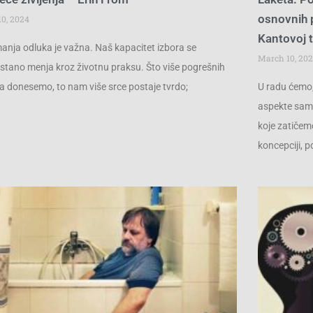
osnovnih p
10, 2024
Kantovoj 
manja odluka je važna. Naš kapacitet izbora se
March 10, 20
stano menja kroz životnu praksu. Što više pogrešnih
a donesemo, to nam više srce postaje tvrdo;
U radu ćemo,
aspekte samo
koje zatičem
koncepciji, 