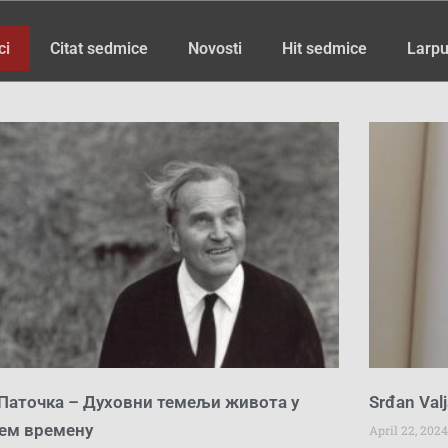
ci
Citat sedmice
Novosti
Hit sedmice
Larpu
Page
Page
Page
Page
Page
Page
Page
Page
Page
Page
Page
Page
Page
 Паточка – Духовни темељи живота у
Srđan Valj
ем времену
April 22, 2024