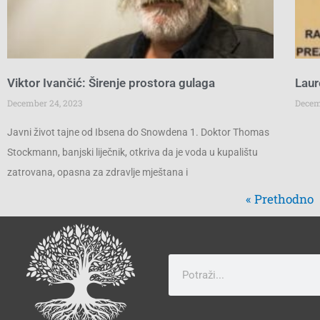
Viktor Ivančić: Širenje prostora gulaga
Laur
December 24, 2023
Decem
Javni život tajne od Ibsena do Snowdena 1. Doktor Thomas
Stockmann, banjski liječnik, otkriva da je voda u kupalištu
zatrovana, opasna za zdravlje mještana i
« Prethodno
Search