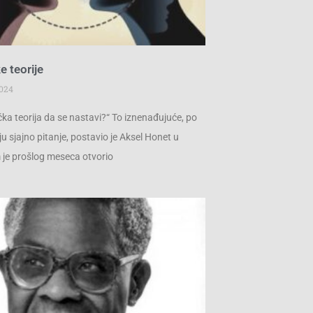
e teorije
2024
tička teorija da se nastavi?“ To iznenađujuće, po
 sjajno pitanje, postavio je Aksel Honet u
 je prošlog meseca otvorio