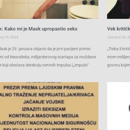
k: Kako mi je Mask upropastio seks
Vek kritičk
ry 10, 2024
January 26, 
Mask je 29. januara objavio da je prvi pacijent primio
„Treba li kri
nt od Neuralinka, milijarderovog startapa za moždane
mom mišljenju
e koji obećava detekciju nervnih impulsa („impulsi“
govoru kojim