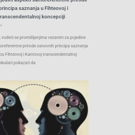
rincipa saznanja u Fihteovoj i
transcendentalnoj koncepciji
24
 vodeći se promišljanjima vezanim za pojedine
referentne prirode osnovnih principa saznanja
ou Fihteovoj i Kantovoj transcendentalnoj
pokušati pokazati da