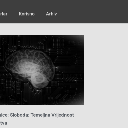
rlar
Korisno
Arhiv
inice: Sloboda: Temeljna Vrijednost
tva