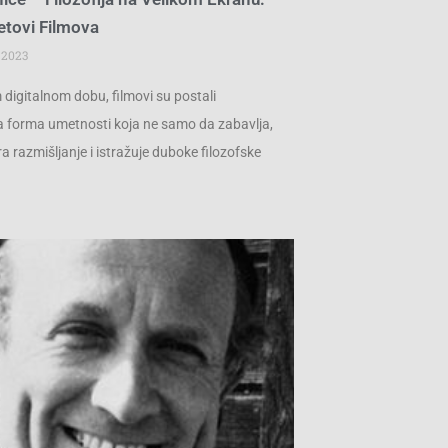
etovi Filmova
 2023
digitalnom dobu, filmovi su postali
 forma umetnosti koja ne samo da zabavlja,
ra razmišljanje i istražuje duboke filozofske