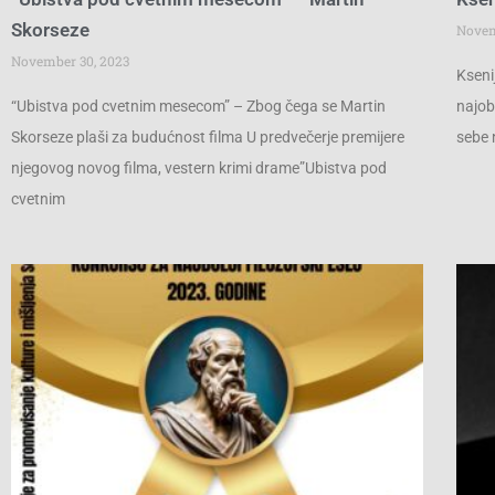
Skorseze
Novem
November 30, 2023
Kseni
“Ubistva pod cvetnim mesecom” – Zbog čega se Martin
najob
Skorseze plaši za budućnost filma U predvečerje premijere
sebe 
njegovog novog filma, vestern krimi drame”Ubistva pod
cvetnim