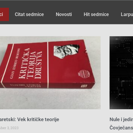
ci
Citat sedmice
Novosti
Hit sedmice
Larpu
Page
Page
Page
Page
Page
Page
Page
Page
Page
Page
Page
Page
Page
aretski: Vek kritičke teorije
Nule i jed
Čovječans
ber 3, 2023