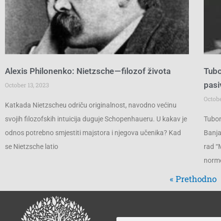
Alexis Philonenko: Nietzsche — filozof života
Tubo
pasi
October 13, 2023
Octobe
Katkada Nietzscheu odriču originalnost, navodno većinu
svojih filozofskih intuicija duguje Schopenhaueru. U kakav je
Tubon
odnos potrebno smjestiti majstora i njegova učenika? Kad
Banja
se Nietzsche latio
rad “
norm
« Prethodno
Search