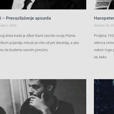
 – Prevazilaženje apsurda
Hanspeter
ber 1, 2023
October 22, 2
og doba kada je Alber Kami završio svoja Pisma
Proljeća 193
kom prijatelju minulo je više od pet decenija, a ako
rektora Univ
o da budemo sasvim precizni,
nakon toga pr
se, kako