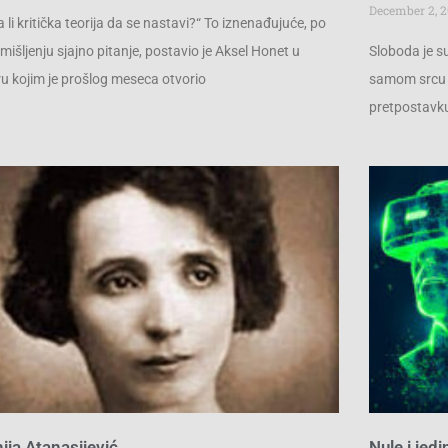
December 2, 
a li kritička teorija da se nastavi?“ To iznenađujuće, po
išljenju sjajno pitanje, postavio je Aksel Honet u
Sloboda je su
u kojim je prošlog meseca otvorio
samom srcu l
pretpostavku 
ija Atanasijević
Nule i jed