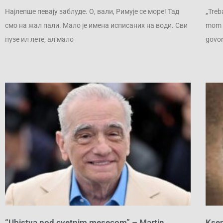
Најлепше певају заблуде. О, вали, Римује се море! Тад
„Treb
смо на жал пали. Мало је имена исписаних на води. Сви
mom m
пузе ил лете, ал мало
govor
“Ubistva pod cvetnim mesecom” – Martin
Ksen