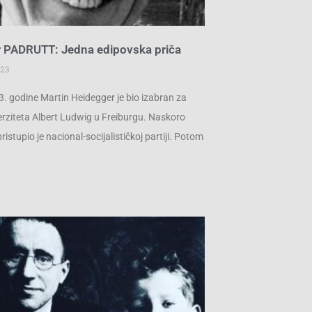
 PADRUTT: Jedna edipovska priča
023
3. godine Martin Heidegger je bio izabran za
erziteta Albert Ludwig u Freiburgu. Naskoro
istupio je nacional-socijalističkoj partiji. Potom