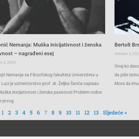
nić Nemanja: Muška inicijativnost i ženska
Bertolt Br
vnost – nagrađeni esej
October 3, 202
r 6, 2023
Onaj ko dana
jić Nemanja sa Filozofskog fakulteta Univerziteta u
da piše isti
 Luci je uzmentorstvo prof. dr. Željka Šarića napisao
Mora da ima
Muška inicijativnost i ženska pasivnost:Problem rodne
e prvog
1
2
3
4
5
6
7
8
9
10
11
12
13
Sljedeće »