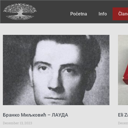
Početna
Info
Član
Бранко Миљковић – ЛАУДА
Eli Z
December 13, 2023
Decem