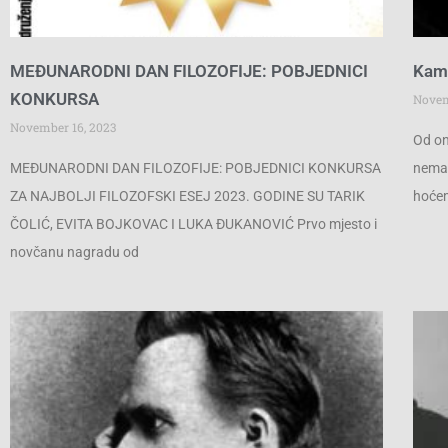
MEĐUNARODNI DAN FILOZOFIJE: POBJEDNICI
Kami
KONKURSA
Novem
November 16, 2023
Od on
MEĐUNARODNI DAN FILOZOFIJE: POBJEDNICI KONKURSA
nemač
ZA NAJBOLJI FILOZOFSKI ESEJ 2023. GODINE SU TARIK
hoćem
ČOLIĆ, EVITA BOJKOVAC I LUKA ĐUKANOVIĆ Prvo mjesto i
novčanu nagradu od