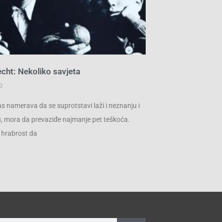
echt: Nekoliko savjeta
3
s namerava da se suprotstavi laži i neznanju i
nu, mora da prevaziđe najmanje pet teškoća.
 hrabrost da