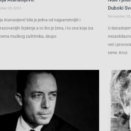
Duboki Sv
ber 25, 2023
November 25,
ja Atanasijević bila je jedna od najpametnijih i
razovanijih Srpkinja a to što je žena, i to ona koja iza
U današnjem 
nema muškog zaštitnika, skupo
nezaobilazna
već i provoci
teme. Kroz