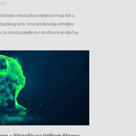
2023
štinska i neotuđiva vrijednost koja leži u
judskog bića. Ona predstavlja temeljnu
za razvoj pojedinca i društva te je ključna
inice – Filozofija na Velikom Ekranu: