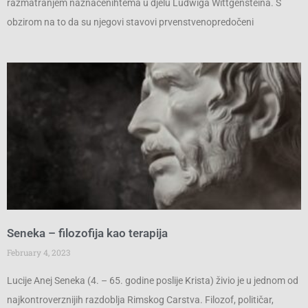
razmatranjem naznačenihtema u djelu Ludwiga Wittgensteina. S
obzirom na to da su njegovi stavovi prvenstvenopredočeni
Seneka – filozofija kao terapija
February 4, 2023
Lucije Anej Seneka (4. – 65. godine poslije Krista) živio je u jednom od
najkontroverznijih razdoblja Rimskog Carstva. Filozof, političar,