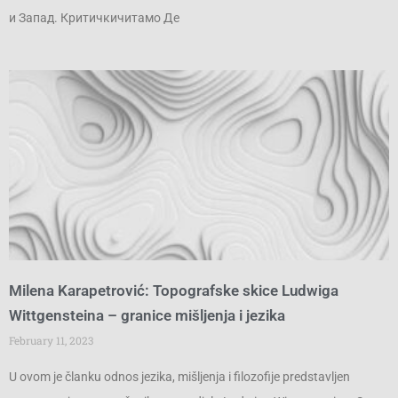
и Запад. Критичкичитамо Де
Milena Karapetrović: Topografske skice Ludwiga
Wittgensteina – granice mišljenja i jezika
February 11, 2023
U ovom je članku odnos jezika, mišljenja i filozofije predstavljen