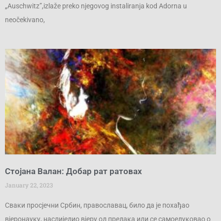
„Auschwitz”,izlaže preko njegovog instaliranja kod Adorna u
neočekivano,
Стојана Валан: Добар рат ратовах
January 22, 2023
Сваки просјечни Србин, православац, било да је похађао
вјеронауку, наслиједио вјеру од предака или се самоедуковао о