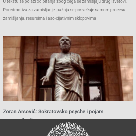
U tekstu se polazi od pitanja zbog čega se zamišljaju drugi svetovi.
Poredmotiva za zamišljanje, pažnja se posvećuje samom procesu
zamišljanja, resursima i aso-cijativnim sklopovima
Zoran Arsović: Sokratovsko psyche i pojam
samosvijesti
January 9, 2023