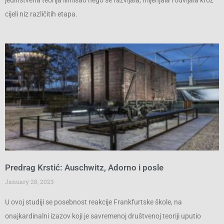
jedinstvena teorija ilimisao nego se razvijala, mijenjala i odvijala kroz
cijeli niz različitih etapa.
Predrag Krstić: Auschwitz, Adorno i posle
January 28, 2023
U ovoj studiji se posebnost reakcije Frankfurtske škole, na
onajkardinalni izazov koji je savremenoj društvenoj teoriji uputio