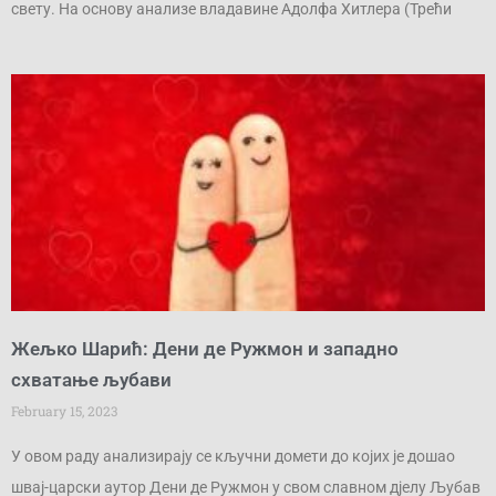
свету. На основу анализе владавине Адолфа Хитлера (Трећи
Жељко Шарић: Дени де Ружмон и западно
схватање љубави
February 15, 2023
У овом раду анализирају се кључни домети до којих је дошао
швај-царски аутор Дени де Ружмон у свом славном дјелу Љубав