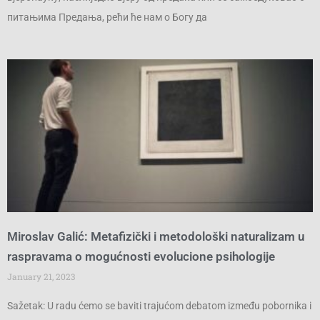
питањима Предања, рећи ће нам о Богу да
Miroslav Galić: Metafizički i metodološki naturalizam u
raspravama o mogućnosti evolucione psihologije
January 21, 2023
Sažetak: U radu ćemo se baviti trajućom debatom između pobornika i