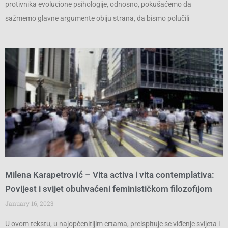
protivnika evolucione psihologije, odnosno, pokušaćemo da
sažmemo glavne argumente obiju strana, da bismo polučili
Milena Karapetrović – Vita activa i vita contemplativa:
Povijest i svijet obuhvaćeni feminističkom filozofijom
January 16, 2023
U ovom tekstu, u najopćenitijim crtama, preispituje se viđenje svijeta i