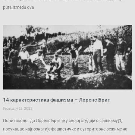
puta između ova
14 карактеристика фашизма – Лоренс Брит
February 19, 2023
Политиколог др Лоренс Брит је у својој студији о фашизму[1]
проучавао најпознатије фашистичке и ауторитарне режиме на