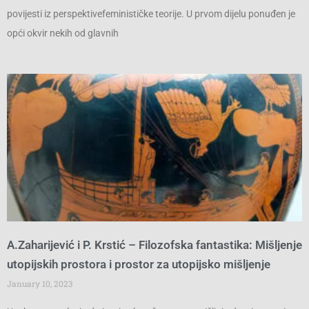
povijesti iz perspektivefeminističke teorije. U prvom dijelu ponuđen je
opći okvir nekih od glavnih
A.Zaharijević i P. Krstić – Filozofska fantastika: Mišljenje
utopijskih prostora i prostor za utopijsko mišljenje
January 10, 2023