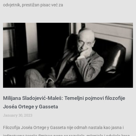
odvjetnik, prestižan pisac već za
Milijana Sladojević-Maleš: Temeljni pojmovi filozofije
Joséa Ortege y Gasseta
January 30, 2023
Filozofija Joséa Ortege y Gasseta nije odmah nastala kao jasna i