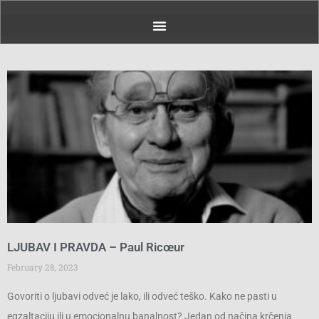
Page
Page
Page
Page
Page
Page
Page
Page
Page
Page
Page
Page
Pag
LJUBAV I PRAVDA – Paul Ricœur
February 28, 2023
Govoriti o ljubavi odveć je lako, ili odveć teško. Kako ne pasti u
egzaltaciju ili u emocionalnu banalnost? Jedan od načina krčenja