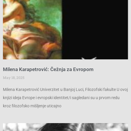
Milena Karapetrović: Čežnja za Evropom
May 18, 2025
Milena Karapetrović Univerzitet u Banjoj Luci, Filozofski fakulte U ovoj
knjizi ideja Evrope i evropski identitet/i sagledani su u prvom redu
kroz filozofsko mišljenje uticajno