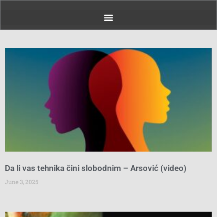
Page
Page
Page
Page
Page
Page
Page
Page
Page
Page
Page
Page
Pag
Da li vas tehnika čini slobodnim – Arsović (video)
June 3, 2025