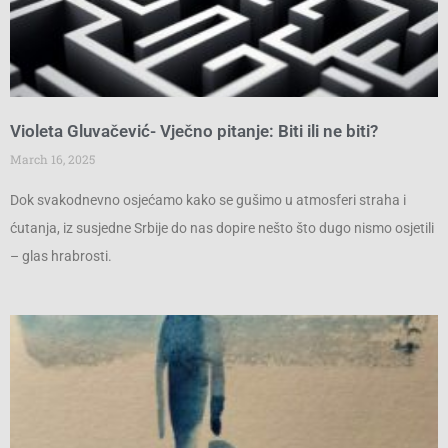
Violeta Gluvačević- Vječno pitanje: Biti ili ne biti?
March 16, 2025
Dok svakodnevno osjećamo kako se gušimo u atmosferi straha i
ćutanja, iz susjedne Srbije do nas dopire nešto što dugo nismo osjetili
– glas hrabrosti.