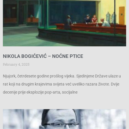
NIKOLA BOGIĆEVIĆ – NOĆNE PTICE
February 4, 2025
Njujork, četrdesete godine prošlog vijeka. Sjedinjene Države ulaze u
rat koji na drugim krajevima svijeta već uveliko razara živote. Dvije
decenije prije eksplozije pop-arta, socijalne