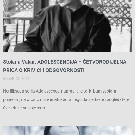
Stojana Valan: ADOLESCENCIJA – ČETVORODIJELNA
PRIČA O KRIVICI I ODGOVORNOSTI
March 27, 2025
Netfliksova serija Adolescence, napravila je toliki bum svojom
pojavom, da prosto niste imali izbora nego da sjednete i odgledate je.
Sve kritike na koje sam