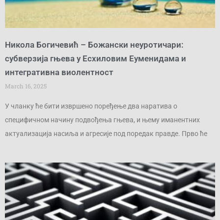
Никола Богичевић – Божански неуротичари:
субверзија гњева у Есхиловим Еуменидама и
интегративна виолентност
March 16, 2025
У чланку ће бити извршено поређење два наратива о
специфичном начину подвођења гњева, и њему иманентних
актуализација насиља и агресије под поредак правде. Прво ће